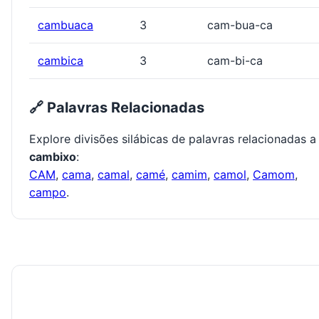
cambuaca
3
cam-bua-ca
cambica
3
cam-bi-ca
🔗 Palavras Relacionadas
Explore divisões silábicas de palavras relacionadas a
cambixo
:
CAM
,
cama
,
camal
,
camé
,
camim
,
camol
,
Camom
,
campo
.