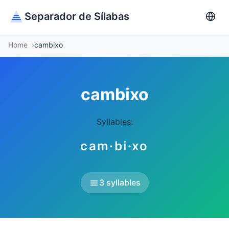
Separador de Sílabas
Home
cambixo
cambixo
Syllables:
cam·bi·xo
3 syllables