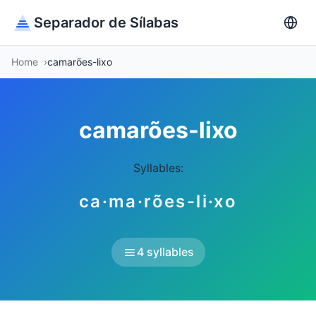
Separador de Sílabas
Home
camarões-lixo
camarões-lixo
Syllables:
ca·ma·rões-li·xo
4 syllables