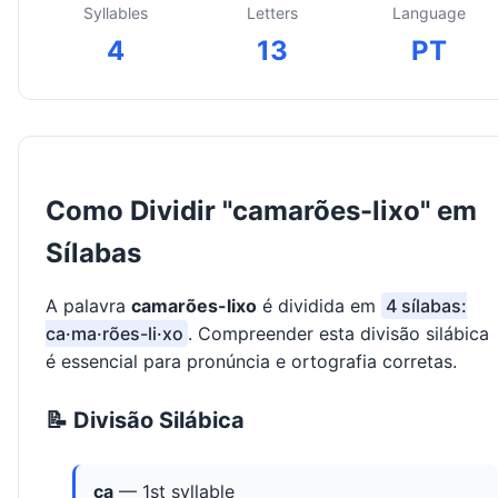
Syllables
Letters
Language
4
13
PT
Como Dividir "camarões-lixo" em
Sílabas
A palavra
camarões-lixo
é dividida em
4 sílabas:
ca·ma·rões-li·xo
. Compreender esta divisão silábica
é essencial para pronúncia e ortografia corretas.
📝 Divisão Silábica
ca
— 1st syllable