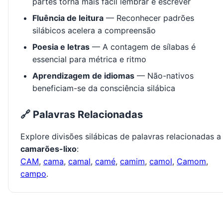
partes torna mais fácil lembrar e escrever
Fluência de leitura
— Reconhecer padrões
silábicos acelera a compreensão
Poesia e letras
— A contagem de sílabas é
essencial para métrica e ritmo
Aprendizagem de idiomas
— Não-nativos
beneficiam-se da consciência silábica
🔗 Palavras Relacionadas
Explore divisões silábicas de palavras relacionadas a
camarões-lixo
:
CAM
,
cama
,
camal
,
camé
,
camim
,
camol
,
Camom
,
campo
.