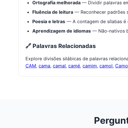
Ortografia melhorada
— Dividir palavras em
Fluência de leitura
— Reconhecer padrões s
Poesia e letras
— A contagem de sílabas é e
Aprendizagem de idiomas
— Não-nativos be
🔗 Palavras Relacionadas
Explore divisões silábicas de palavras relacio
CAM
,
cama
,
camal
,
camé
,
camim
,
camol
,
Cam
Pergunt