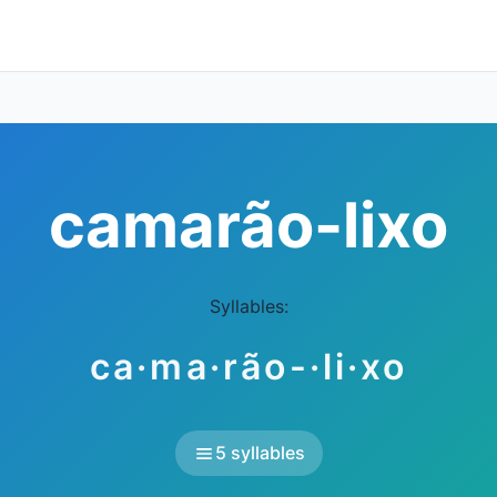
camarão-lixo
Syllables:
ca·ma·rão-·li·xo
5 syllables