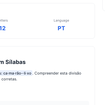
etters
Language
12
PT
m Sílabas
s: ca·ma·rão-·li·xo
. Compreender esta divisão
 corretas.