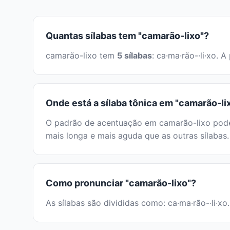
Quantas sílabas tem "camarão-lixo"?
camarão-lixo tem
5 sílabas
: ca·ma·rão-·li·xo.
Onde está a sílaba tônica em "camarão-li
O padrão de acentuação em camarão-lixo pode s
mais longa e mais aguda que as outras sílabas.
Como pronunciar "camarão-lixo"?
As sílabas são divididas como: ca·ma·rão-·li·xo