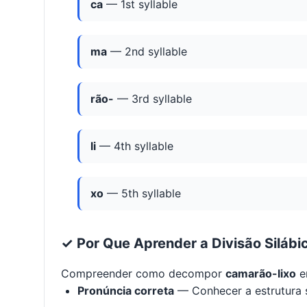
ca
— 1st syllable
ma
— 2nd syllable
rão-
— 3rd syllable
li
— 4th syllable
xo
— 5th syllable
✓ Por Que Aprender a Divisão Silábi
Compreender como decompor
camarão-lixo
e
Pronúncia correta
— Conhecer a estrutura s