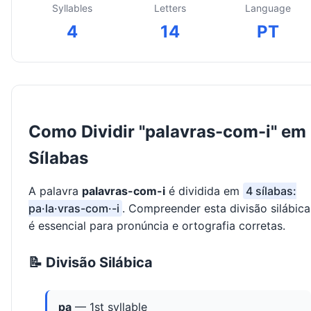
Syllables
Letters
Language
4
14
PT
Como Dividir "palavras-com-i" em
Sílabas
A palavra
palavras-com-i
é dividida em
4 sílabas:
pa·la·vras-com·-i
. Compreender esta divisão silábica
é essencial para pronúncia e ortografia corretas.
📝 Divisão Silábica
pa
— 1st syllable