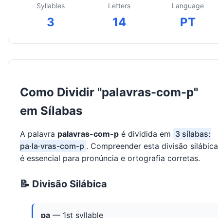
Syllables
Letters
Language
3
14
PT
Como Dividir "palavras-com-p"
em Sílabas
A palavra
palavras-com-p
é dividida em
3 sílabas:
pa·la·vras-com-p
. Compreender esta divisão silábica
é essencial para pronúncia e ortografia corretas.
📝 Divisão Silábica
pa
— 1st syllable