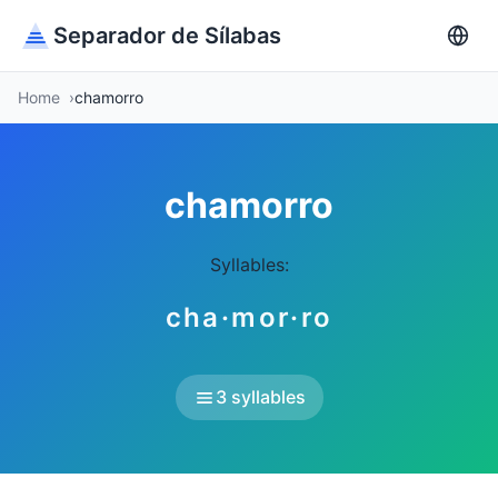
Separador de Sílabas
Home
chamorro
chamorro
Syllables:
cha·mor·ro
3 syllables