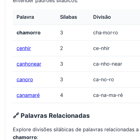
entender padrões silábicos:
Palavra
Sílabas
Divisão
chamorro
3
cha·mor·ro
cenhir
2
ce-nhir
canhonear
3
ca-nho-near
canoro
3
ca-no-ro
canamaré
4
ca-na-ma-ré
🔗 Palavras Relacionadas
Explore divisões silábicas de palavras relacionadas a
chamorro
: