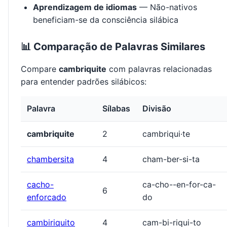
Aprendizagem de idiomas
— Não-nativos
beneficiam-se da consciência silábica
📊 Comparação de Palavras Similares
Compare
cambriquite
com palavras relacionadas
para entender padrões silábicos:
Palavra
Sílabas
Divisão
cambriquite
2
cambriqui·te
chambersita
4
cham-ber-si-ta
cacho-
ca-cho--en-for-ca-
6
enforcado
do
cambiriquito
4
cam-bi-riqui-to