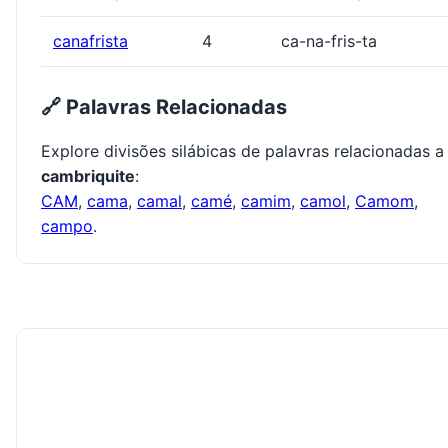
canafrista
4
ca-na-fris-ta
🔗 Palavras Relacionadas
Explore divisões silábicas de palavras relacionadas a
cambriquite
:
CAM
,
cama
,
camal
,
camé
,
camim
,
camol
,
Camom
,
campo
.