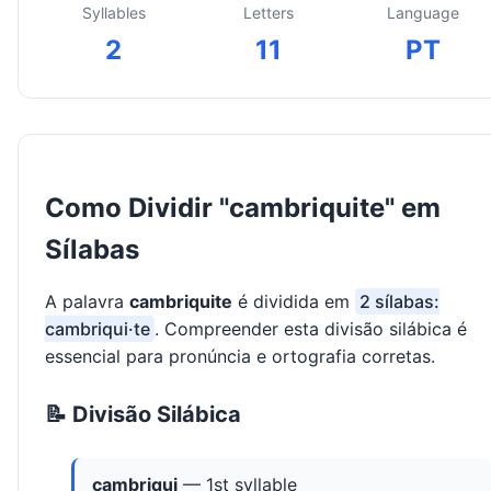
Syllables
Letters
Language
2
11
PT
Como Dividir "cambriquite" em
Sílabas
A palavra
cambriquite
é dividida em
2 sílabas:
cambriqui·te
. Compreender esta divisão silábica é
essencial para pronúncia e ortografia corretas.
📝 Divisão Silábica
cambriqui
— 1st syllable