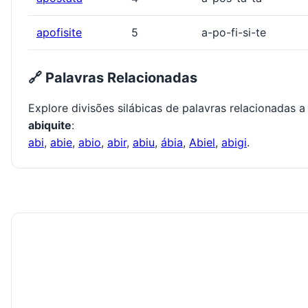
apofisite
5
a-po-fi-si-te
🔗 Palavras Relacionadas
Explore divisões silábicas de palavras relacionadas a
abiquite
:
abi
,
abie
,
abio
,
abir
,
abiu
,
ábia
,
Abiel
,
abigi
.