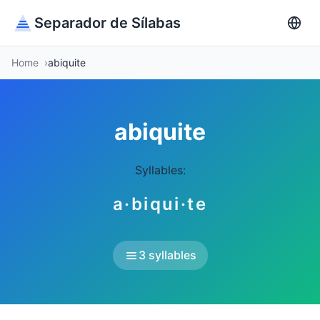
Separador de Sílabas
Home
abiquite
abiquite
Syllables:
a·biqui·te
3 syllables