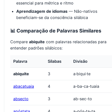
essencial para métrica e ritmo
Aprendizagem de idiomas
— Não-nativos
beneficiam-se da consciência silábica
📊 Comparação de Palavras Similares
Compare
abiquite
com palavras relacionadas para
entender padrões silábicos:
Palavra
Sílabas
Divisão
abiquite
3
a·biqui·te
abacatuaia
4
a-ba-ca-tuaia
absecto
3
ab-sec-to
apóstata
4
a-pós-ta-ta