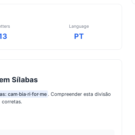
etters
Language
13
PT
 em Sílabas
bas: cam·bia·ri·for·me
. Compreender esta divisão
 corretas.