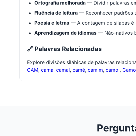
Ortografia melhorada
— Dividir palavras em
Fluência de leitura
— Reconhecer padrões s
Poesia e letras
— A contagem de sílabas é e
Aprendizagem de idiomas
— Não-nativos be
🔗 Palavras Relacionadas
Explore divisões silábicas de palavras relacio
CAM
,
cama
,
camal
,
camé
,
camim
,
camol
,
Cam
Pergunt