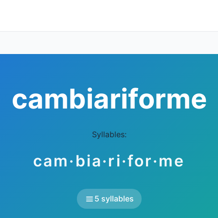
cambiariforme
Syllables:
cam·bia·ri·for·me
5 syllables