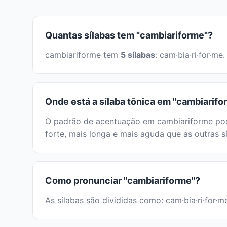
Quantas sílabas tem "cambiariforme"?
cambiariforme tem
5 sílabas
: cam·bia·ri·for·m
Onde está a sílaba tônica em "cambiarifo
O padrão de acentuação em cambiariforme pode
forte, mais longa e mais aguda que as outras sí
Como pronunciar "cambiariforme"?
As sílabas são divididas como: cam·bia·ri·for·m