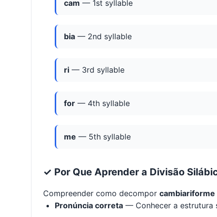
cam
— 1st syllable
bia
— 2nd syllable
ri
— 3rd syllable
for
— 4th syllable
me
— 5th syllable
✓ Por Que Aprender a Divisão Silábi
Compreender como decompor
cambiariforme
Pronúncia correta
— Conhecer a estrutura s