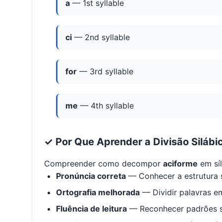
a
— 1st syllable
ci
— 2nd syllable
for
— 3rd syllable
me
— 4th syllable
✓ Por Que Aprender a Divisão Silábi
Compreender como decompor
aciforme
em sí
Pronúncia correta
— Conhecer a estrutura s
Ortografia melhorada
— Dividir palavras em
Fluência de leitura
— Reconhecer padrões s