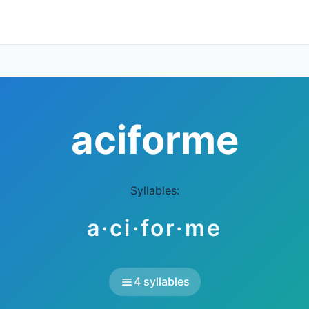
aciforme
Syllables:
a·ci·for·me
4 syllables