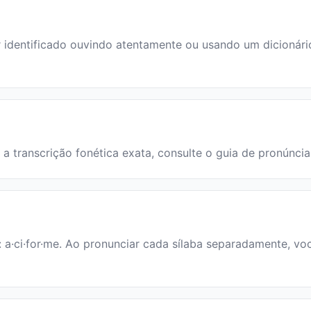
dentificado ouvindo atentamente ou usando um dicionário. 
a a transcrição fonética exata, consulte o guia de pronúnci
: a·ci·for·me. Ao pronunciar cada sílaba separadamente, voc