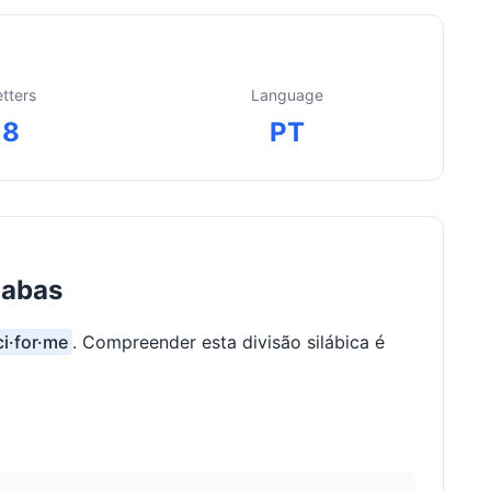
etters
Language
8
PT
labas
ci·for·me
. Compreender esta divisão silábica é