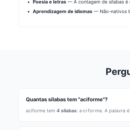
Poesia e letras
— A contagem de sílabas é e
Aprendizagem de idiomas
— Não-nativos be
Pergu
Quantas sílabas tem "aciforme"?
aciforme tem
4 sílabas
: a·ci·for·me. A palavr