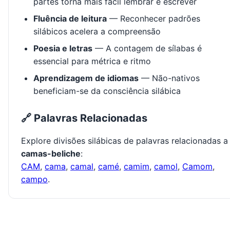
partes torna mais fácil lembrar e escrever
Fluência de leitura
— Reconhecer padrões
silábicos acelera a compreensão
Poesia e letras
— A contagem de sílabas é
essencial para métrica e ritmo
Aprendizagem de idiomas
— Não-nativos
beneficiam-se da consciência silábica
🔗 Palavras Relacionadas
Explore divisões silábicas de palavras relacionadas a
camas-beliche
:
CAM
,
cama
,
camal
,
camé
,
camim
,
camol
,
Camom
,
campo
.