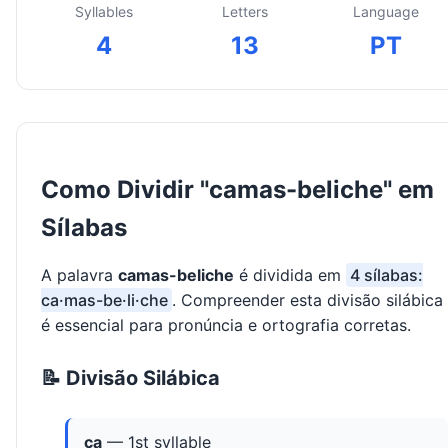
Syllables
Letters
Language
4
13
PT
Como Dividir "camas-beliche" em
Sílabas
A palavra
camas-beliche
é dividida em
4 sílabas:
ca·mas-be·li·che
. Compreender esta divisão silábica
é essencial para pronúncia e ortografia corretas.
📝 Divisão Silábica
ca
— 1st syllable