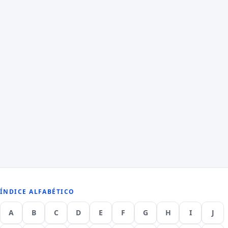
ÍNDICE ALFABÉTICO
A
B
C
D
E
F
G
H
I
J