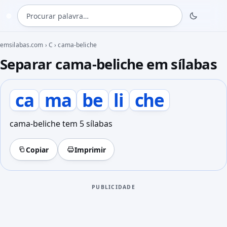
Procurar palavra
◍
emsilabas.com
›
C
›
cama-beliche
Separar cama-beliche em sílabas
ca
ma
be
li
che
cama-beliche tem 5 sílabas
Copiar
Imprimir
PUBLICIDADE