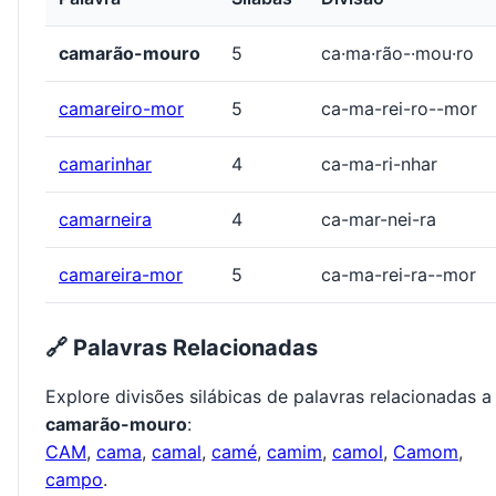
camarão-mouro
5
ca·ma·rão-·mou·ro
camareiro-mor
5
ca-ma-rei-ro--mor
camarinhar
4
ca-ma-ri-nhar
camarneira
4
ca-mar-nei-ra
camareira-mor
5
ca-ma-rei-ra--mor
🔗 Palavras Relacionadas
Explore divisões silábicas de palavras relacionadas a
camarão-mouro
:
CAM
,
cama
,
camal
,
camé
,
camim
,
camol
,
Camom
,
campo
.