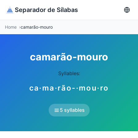
Separador de Sílabas
Home
camarão-mouro
camarão-mouro
Syllables:
ca·ma·rão-·mou·ro
5 syllables