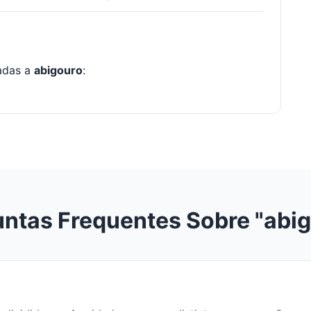
nadas a
abigouro
:
ntas Frequentes Sobre "abi