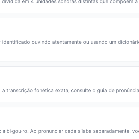
a é dividida em 4 unidades sonoras distintas que compõem 
dentificado ouvindo atentamente ou usando um dicionário. 
a a transcrição fonética exata, consulte o guia de pronúnci
: a·bi·gou·ro. Ao pronunciar cada sílaba separadamente, voc