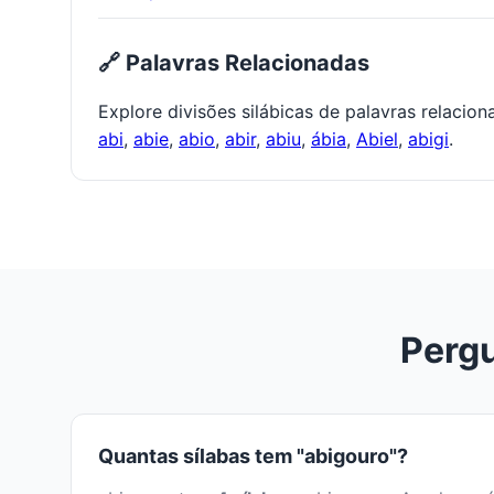
🔗 Palavras Relacionadas
Explore divisões silábicas de palavras relacio
abi
,
abie
,
abio
,
abir
,
abiu
,
ábia
,
Abiel
,
abigi
.
Pergu
Quantas sílabas tem "abigouro"?