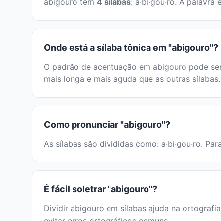
abigouro tem
4 sílabas
: a·bi·gou·ro. A palavr
Onde está a sílaba tônica em "abigouro"?
O padrão de acentuação em abigouro pode ser i
mais longa e mais aguda que as outras sílabas.
Como pronunciar "abigouro"?
As sílabas são divididas como: a·bi·gou·ro. Par
É fácil soletrar "abigouro"?
Dividir abigouro em sílabas ajuda na ortografia
evitar erros ortográficos comuns.