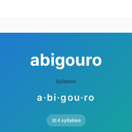
abigouro
Syllables:
a·bi·gou·ro
4 syllables