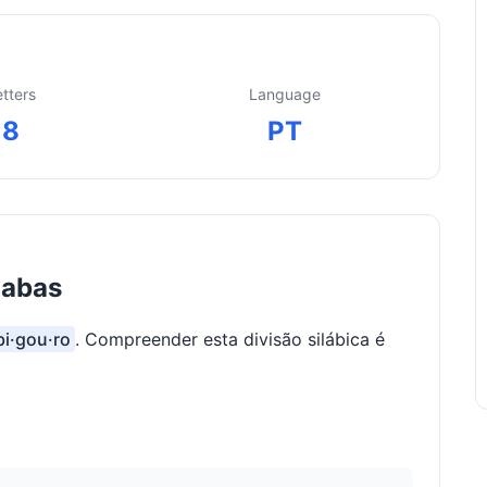
etters
Language
8
PT
labas
bi·gou·ro
. Compreender esta divisão silábica é