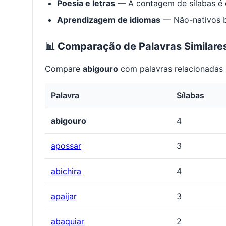
Poesia e letras
— A contagem de sílabas é e
Aprendizagem de idiomas
— Não-nativos be
📊 Comparação de Palavras Similare
Compare
abigouro
com palavras relacionadas 
Palavra
Sílabas
abigouro
4
apossar
3
abichira
4
apaijar
3
abaquiar
2