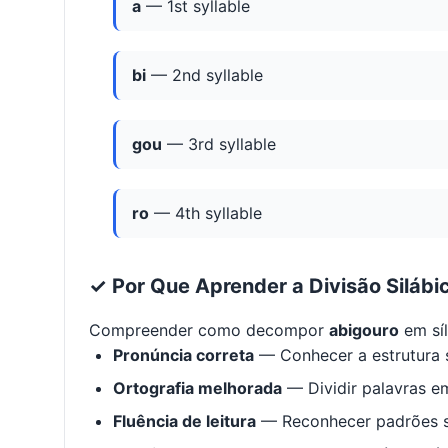
a
— 1st syllable
bi
— 2nd syllable
gou
— 3rd syllable
ro
— 4th syllable
✓ Por Que Aprender a Divisão Silábi
Compreender como decompor
abigouro
em sí
Pronúncia correta
— Conhecer a estrutura s
Ortografia melhorada
— Dividir palavras em
Fluência de leitura
— Reconhecer padrões s