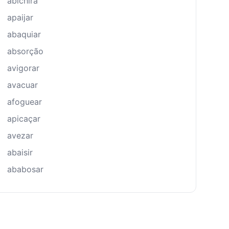
abichira
apaijar
abaquiar
absorção
avigorar
avacuar
afoguear
apicaçar
avezar
abaisir
ababosar