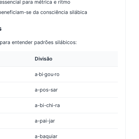
ssencial para métrica e ritmo
neficiam-se da consciência silábica
s
para entender padrões silábicos:
Divisão
a·bi·gou·ro
a-pos-sar
a-bi-chi-ra
a-pai-jar
a-baquiar