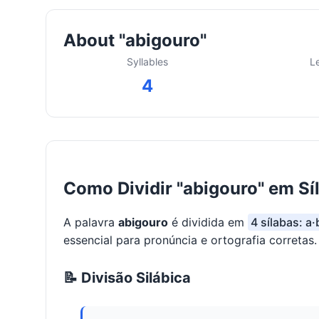
About "abigouro"
Syllables
L
4
Como Dividir "abigouro" em Sí
A palavra
abigouro
é dividida em
4 sílabas: a·
essencial para pronúncia e ortografia corretas.
📝 Divisão Silábica