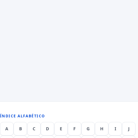
ÍNDICE ALFABÉTICO
A
B
C
D
E
F
G
H
I
J