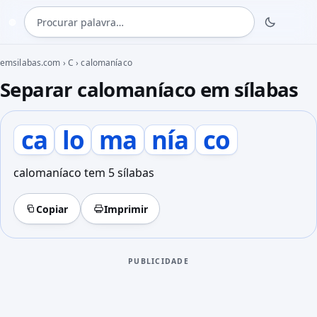
Procurar palavra
◍
emsilabas.com
›
C
›
calomaníaco
Separar calomaníaco em sílabas
ca
lo
ma
nía
co
calomaníaco tem 5 sílabas
Copiar
Imprimir
PUBLICIDADE