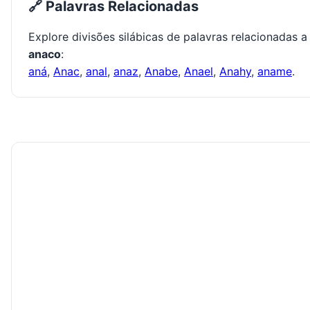
🔗 Palavras Relacionadas
Explore divisões silábicas de palavras relacionadas a
anaco
:
aná
,
Anac
,
anal
,
anaz
,
Anabe
,
Anael
,
Anahy
,
aname
.