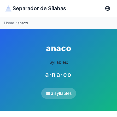
Separador de Sílabas
Home
anaco
anaco
Syllables:
a·na·co
3 syllables