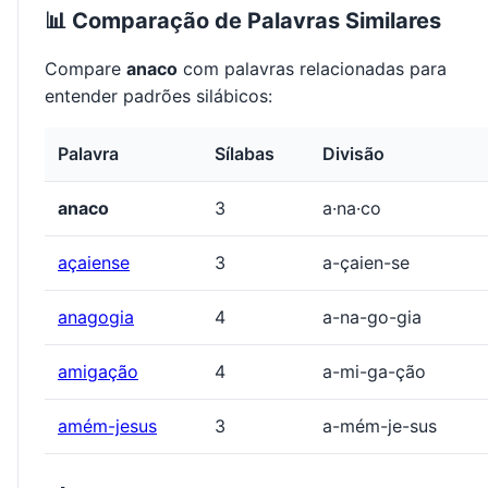
📊 Comparação de Palavras Similares
Compare
anaco
com palavras relacionadas para
entender padrões silábicos:
Palavra
Sílabas
Divisão
anaco
3
a·na·co
açaiense
3
a-çaien-se
anagogia
4
a-na-go-gia
amigação
4
a-mi-ga-ção
amém-jesus
3
a-mém-je-sus