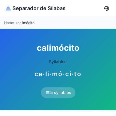
Separador de Sílabas
Home
calimócito
calimócito
Syllables:
ca·li·mó·ci·to
5 syllables