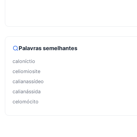
Palavras semelhantes
caloníctio
celiomiosite
calianassídeo
calianássida
celomócito