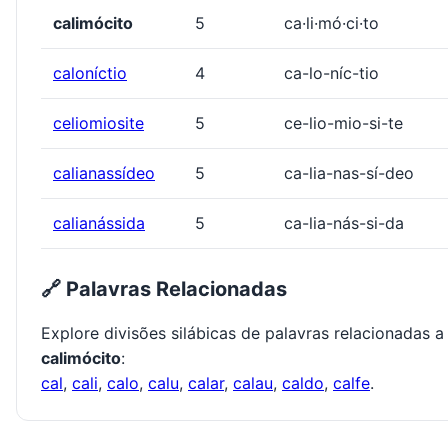
calimócito
5
ca·li·mó·ci·to
caloníctio
4
ca-lo-níc-tio
celiomiosite
5
ce-lio-mio-si-te
calianassídeo
5
ca-lia-nas-sí-deo
calianássida
5
ca-lia-nás-si-da
🔗 Palavras Relacionadas
Explore divisões silábicas de palavras relacionadas a
calimócito
:
cal
,
cali
,
calo
,
calu
,
calar
,
calau
,
caldo
,
calfe
.