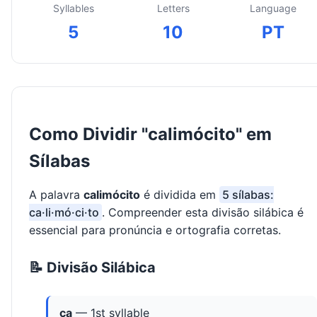
Syllables
Letters
Language
5
10
PT
Como Dividir "calimócito" em
Sílabas
A palavra
calimócito
é dividida em
5 sílabas:
ca·li·mó·ci·to
. Compreender esta divisão silábica é
essencial para pronúncia e ortografia corretas.
📝 Divisão Silábica
ca
— 1st syllable