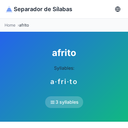
Separador de Sílabas
Home
afrito
afrito
Syllables:
a·fri·to
3 syllables