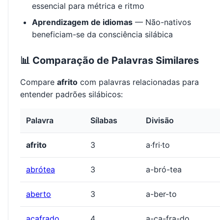
essencial para métrica e ritmo
Aprendizagem de idiomas
— Não-nativos
beneficiam-se da consciência silábica
📊 Comparação de Palavras Similares
Compare
afrito
com palavras relacionadas para
entender padrões silábicos:
Palavra
Sílabas
Divisão
afrito
3
a·fri·to
abrótea
3
a-bró-tea
aberto
3
a-ber-to
açafrado
4
a-ça-fra-do