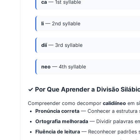
ca
— 1st syllable
li
— 2nd syllable
dií
— 3rd syllable
neo
— 4th syllable
✓ Por Que Aprender a Divisão Silábi
Compreender como decompor
calidiíneo
em sí
Pronúncia correta
— Conhecer a estrutura s
Ortografia melhorada
— Dividir palavras em
Fluência de leitura
— Reconhecer padrões s