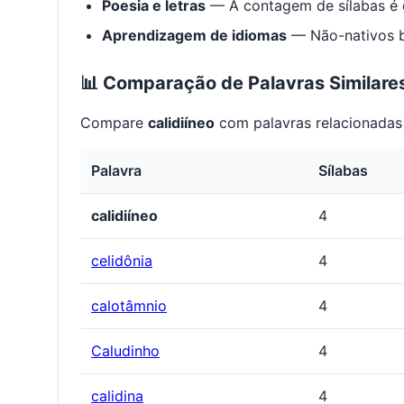
Poesia e letras
— A contagem de sílabas é e
Aprendizagem de idiomas
— Não-nativos be
📊 Comparação de Palavras Similare
Compare
calidiíneo
com palavras relacionadas 
Palavra
Sílabas
calidiíneo
4
celidônia
4
calotâmnio
4
Caludinho
4
calidina
4