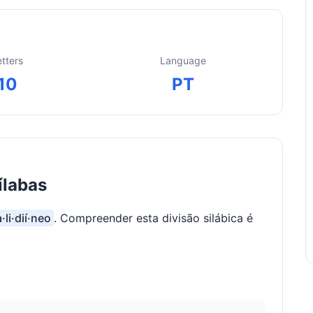
etters
Language
10
PT
ílabas
·li·dií·neo
. Compreender esta divisão silábica é