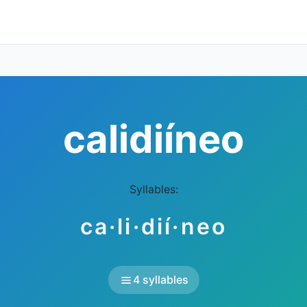
calidiíneo
Syllables:
ca·li·dií·neo
4 syllables