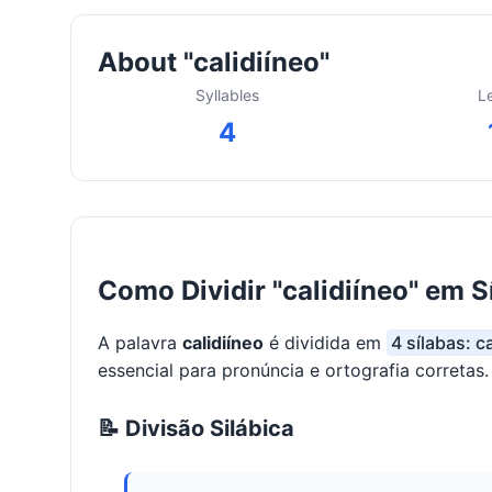
About "calidiíneo"
Syllables
L
4
Como Dividir "calidiíneo" em S
A palavra
calidiíneo
é dividida em
4 sílabas: ca
essencial para pronúncia e ortografia corretas.
📝 Divisão Silábica