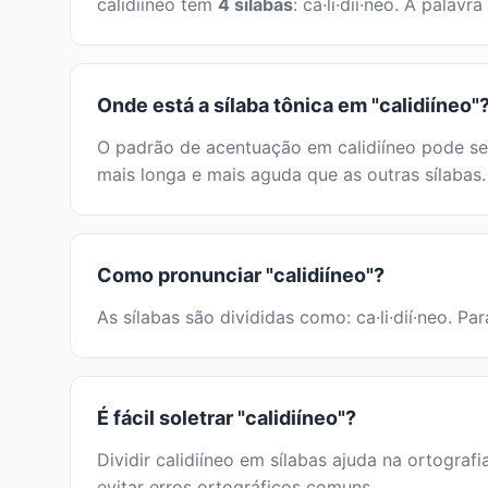
calidiíneo tem
4 sílabas
: ca·li·dií·neo. A pala
Onde está a sílaba tônica em "calidiíneo"
O padrão de acentuação em calidiíneo pode ser
mais longa e mais aguda que as outras sílabas.
Como pronunciar "calidiíneo"?
As sílabas são divididas como: ca·li·dií·neo. Pa
É fácil soletrar "calidiíneo"?
Dividir calidiíneo em sílabas ajuda na ortografi
evitar erros ortográficos comuns.