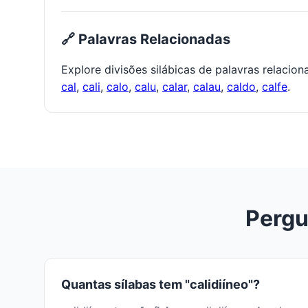
🔗 Palavras Relacionadas
Explore divisões silábicas de palavras relacio
cal
,
cali
,
calo
,
calu
,
calar
,
calau
,
caldo
,
calfe
.
Pergu
Quantas sílabas tem "calidiíneo"?