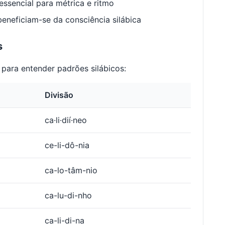
ssencial para métrica e ritmo
neficiam-se da consciência silábica
s
para entender padrões silábicos:
Divisão
ca·li·dií·neo
ce-li-dô-nia
ca-lo-tâm-nio
ca-lu-di-nho
ca-li-di-na