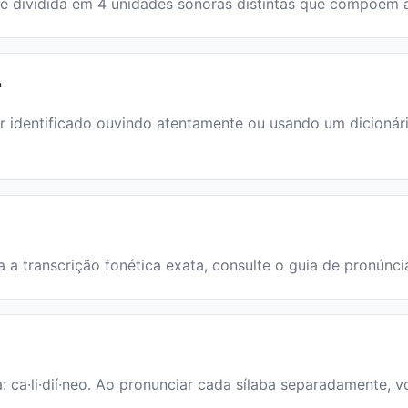
vra é dividida em 4 unidades sonoras distintas que compõem
?
 identificado ouvindo atentamente ou usando um dicionário.
ra a transcrição fonética exata, consulte o guia de pronúnci
a: ca·li·dií·neo. Ao pronunciar cada sílaba separadamente, v