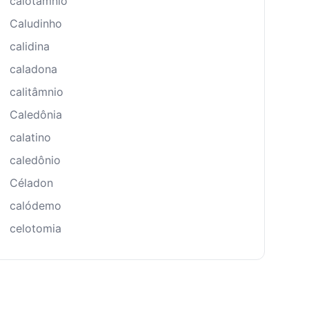
calotâmnio
Caludinho
calidina
caladona
calitâmnio
Caledônia
calatino
caledônio
Céladon
calódemo
celotomia