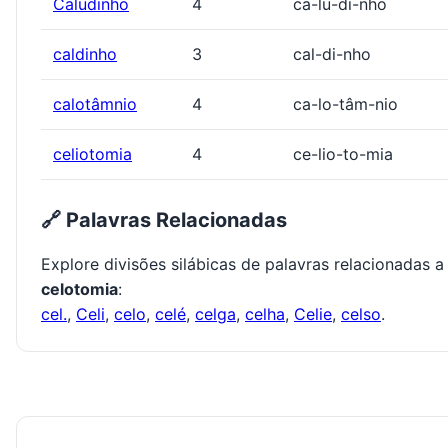
Caludinho
4
ca-lu-di-nho
caldinho
3
cal-di-nho
calotâmnio
4
ca-lo-tâm-nio
celiotomia
4
ce-lio-to-mia
🔗 Palavras Relacionadas
Explore divisões silábicas de palavras relacionadas a
celotomia
:
cel.
,
Celi
,
celo
,
celé
,
celga
,
celha
,
Celie
,
celso
.