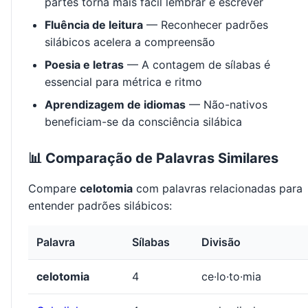
partes torna mais fácil lembrar e escrever
Fluência de leitura
— Reconhecer padrões
silábicos acelera a compreensão
Poesia e letras
— A contagem de sílabas é
essencial para métrica e ritmo
Aprendizagem de idiomas
— Não-nativos
beneficiam-se da consciência silábica
📊 Comparação de Palavras Similares
Compare
celotomia
com palavras relacionadas para
entender padrões silábicos:
Palavra
Sílabas
Divisão
celotomia
4
ce·lo·to·mia