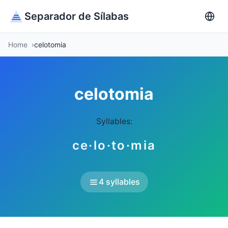
Separador de Sílabas
Home
celotomia
celotomia
Syllables:
ce·lo·to·mia
4 syllables