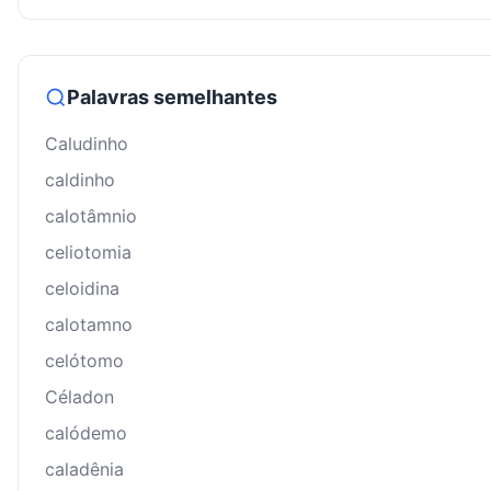
Palavras semelhantes
Caludinho
caldinho
calotâmnio
celiotomia
celoidina
calotamno
celótomo
Céladon
calódemo
caladênia