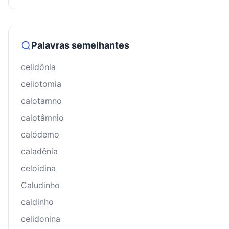
Palavras semelhantes
celidônia
celiotomia
calotamno
calotâmnio
calódemo
caladênia
celoidina
Caludinho
caldinho
celidonina