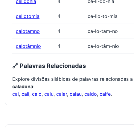
celidônia
4
ce-li-dô-nia
celiotomia
4
ce-lio-to-mia
calotamno
4
ca-lo-tam-no
calotâmnio
4
ca-lo-tâm-nio
🔗 Palavras Relacionadas
Explore divisões silábicas de palavras relacionadas a
caladona
:
cal
,
cali
,
calo
,
calu
,
calar
,
calau
,
caldo
,
calfe
.