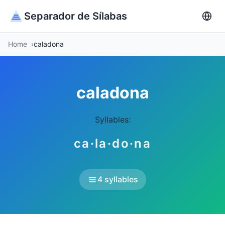
Separador de Sílabas
Home
caladona
caladona
Syllables:
ca·la·do·na
4 syllables