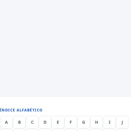
ÍNDICE ALFABÉTICO
A
B
C
D
E
F
G
H
I
J