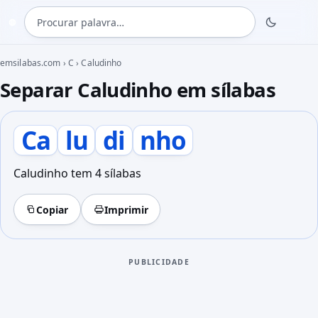
Procurar palavra
◍
emsilabas.com
›
C
›
Caludinho
Separar Caludinho em sílabas
Ca
lu
di
nho
Caludinho tem 4 sílabas
Copiar
Imprimir
PUBLICIDADE