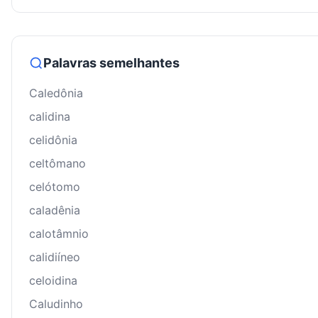
Palavras semelhantes
Caledônia
calidina
celidônia
celtômano
celótomo
caladênia
calotâmnio
calidiíneo
celoidina
Caludinho