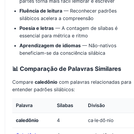
partes torna mais fácil lembrar e escrever
Fluência de leitura
— Reconhecer padrões
silábicos acelera a compreensão
Poesia e letras
— A contagem de sílabas é
essencial para métrica e ritmo
Aprendizagem de idiomas
— Não-nativos
beneficiam-se da consciência silábica
📊 Comparação de Palavras Similares
Compare
caledônio
com palavras relacionadas para
entender padrões silábicos:
Palavra
Sílabas
Divisão
caledônio
4
ca·le·dô·nio