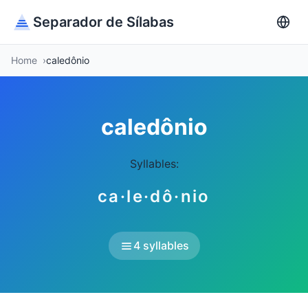
Separador de Sílabas
Home
caledônio
caledônio
Syllables:
ca·le·dô·nio
4 syllables