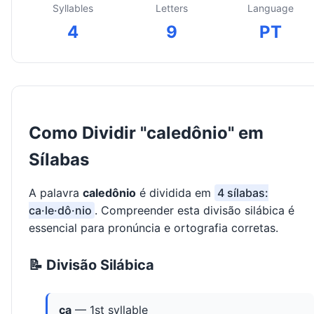
Syllables
Letters
Language
4
9
PT
Como Dividir "caledônio" em
Sílabas
A palavra
caledônio
é dividida em
4 sílabas:
ca·le·dô·nio
. Compreender esta divisão silábica é
essencial para pronúncia e ortografia corretas.
📝 Divisão Silábica
ca
— 1st syllable