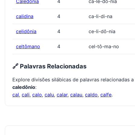
Caledônia
4
ca-le-dô-nia
calidina
4
ca-li-di-na
celidônia
4
ce-li-dô-nia
celtômano
4
cel-tô-ma-no
🔗 Palavras Relacionadas
Explore divisões silábicas de palavras relacionadas a
caledônio
:
cal
,
cali
,
calo
,
calu
,
calar
,
calau
,
caldo
,
calfe
.