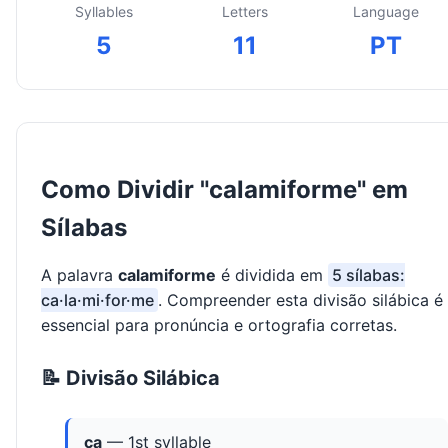
Syllables
Letters
Language
5
11
PT
Como Dividir "calamiforme" em
Sílabas
A palavra
calamiforme
é dividida em
5 sílabas:
ca·la·mi·for·me
. Compreender esta divisão silábica é
essencial para pronúncia e ortografia corretas.
📝 Divisão Silábica
ca
— 1st syllable