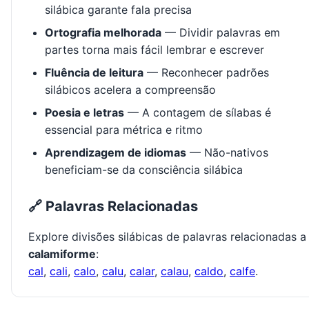
silábica garante fala precisa
Ortografia melhorada
— Dividir palavras em
partes torna mais fácil lembrar e escrever
Fluência de leitura
— Reconhecer padrões
silábicos acelera a compreensão
Poesia e letras
— A contagem de sílabas é
essencial para métrica e ritmo
Aprendizagem de idiomas
— Não-nativos
beneficiam-se da consciência silábica
🔗 Palavras Relacionadas
Explore divisões silábicas de palavras relacionadas a
calamiforme
:
cal
,
cali
,
calo
,
calu
,
calar
,
calau
,
caldo
,
calfe
.