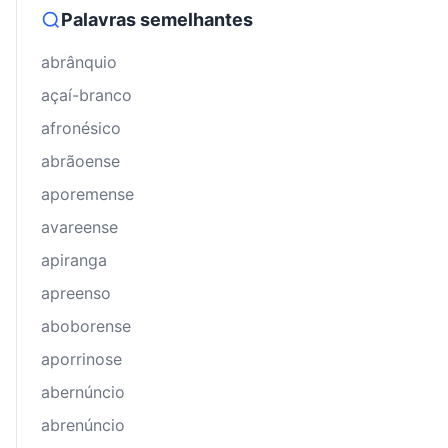
Palavras semelhantes
abrânquio
açaí-branco
afronésico
abrãoense
aporemense
avareense
apiranga
apreenso
aboborense
aporrinose
abernúncio
abrenúncio