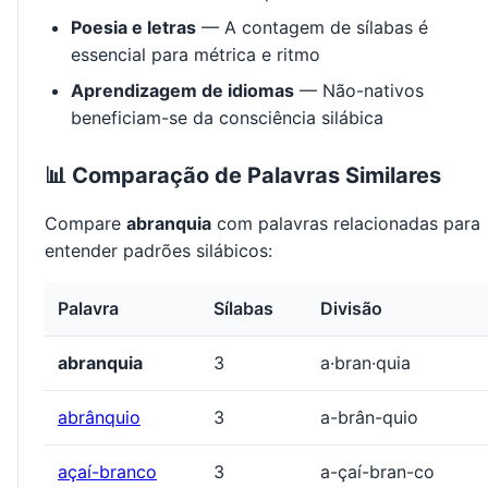
Poesia e letras
— A contagem de sílabas é
essencial para métrica e ritmo
Aprendizagem de idiomas
— Não-nativos
beneficiam-se da consciência silábica
📊 Comparação de Palavras Similares
Compare
abranquia
com palavras relacionadas para
entender padrões silábicos:
Palavra
Sílabas
Divisão
abranquia
3
a·bran·quia
abrânquio
3
a-brân-quio
açaí-branco
3
a-çaí-bran-co