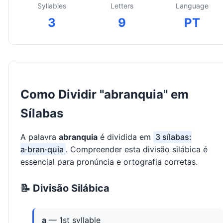
Syllables
Letters
Language
3
9
PT
Como Dividir "abranquia" em
Sílabas
A palavra
abranquia
é dividida em
3 sílabas:
a·bran·quia
. Compreender esta divisão silábica é
essencial para pronúncia e ortografia corretas.
📝 Divisão Silábica
a
— 1st syllable