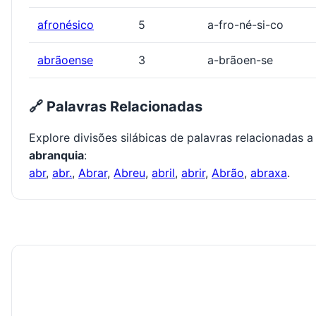
afronésico
5
a-fro-né-si-co
abrãoense
3
a-brãoen-se
🔗 Palavras Relacionadas
Explore divisões silábicas de palavras relacionadas a
abranquia
:
abr
,
abr.
,
Abrar
,
Abreu
,
abril
,
abrir
,
Abrão
,
abraxa
.