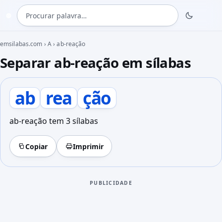
Procurar palavra
◍
emsilabas.com
›
A
›
ab-reação
Separar ab-reação em sílabas
ab
rea
ção
ab-reação tem 3 sílabas
Copiar
Imprimir
PUBLICIDADE