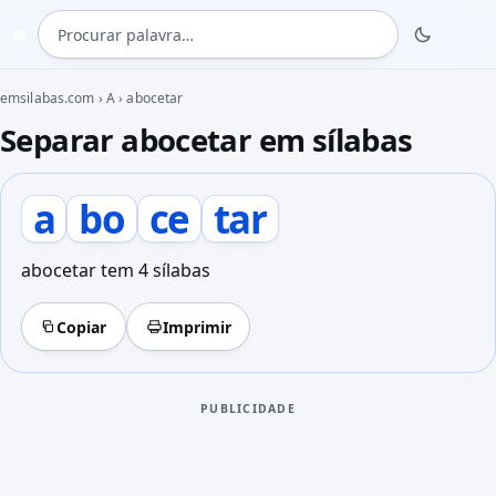
Procurar palavra
◍
emsilabas.com
›
A
›
abocetar
Separar abocetar em sílabas
a
bo
ce
tar
abocetar tem 4 sílabas
Copiar
Imprimir
PUBLICIDADE