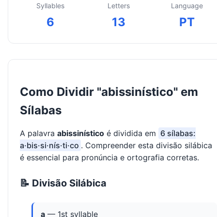
Syllables
Letters
Language
6
13
PT
Como Dividir "abissinístico" em
Sílabas
A palavra
abissinístico
é dividida em
6 sílabas:
a·bis·si·nís·ti·co
. Compreender esta divisão silábica
é essencial para pronúncia e ortografia corretas.
📝 Divisão Silábica
a
— 1st syllable