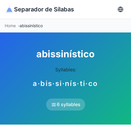
Separador de Sílabas
Home
abissinístico
abissinístico
Syllables:
a·bis·si·nís·ti·co
6 syllables