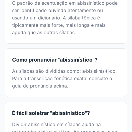
O padrão de acentuação em abissinístico pode
ser identificado ouvindo atentamente ou
usando um dicionário. A sílaba tônica é
tipicamente mais forte, mais longa e mais
aguda que as outras sílabas.
Como pronunciar "abissinístico"?
As sílabas são divididas como: a·bis·si·nís·ti·co.
Para a transcrição fonética exata, consulte o
guia de pronúncia acima.
É fácil soletrar "abissinístico"?
Dividir abissinístico em sílabas ajuda na
ortografia: a·bis·si·nís·ti·co. Ao pronunciar cada