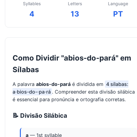
Syllables
Letters
Language
4
13
PT
Como Dividir "abios-do-pará" em
Sílabas
A palavra
abios-do-pará
é dividida em
4 sílabas:
a·bios-do-·pa·rá
. Compreender esta divisão silábica
é essencial para pronúncia e ortografia corretas.
📝 Divisão Silábica
a
— 1st syllable