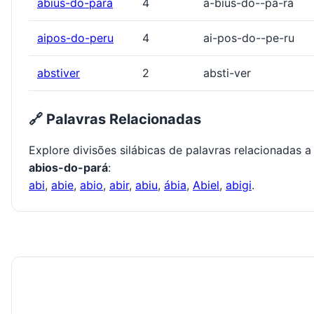
abius-do-pará
4
a-bius-do--pa-rá
aipos-do-peru
4
ai-pos-do--pe-ru
abstiver
2
absti-ver
🔗 Palavras Relacionadas
Explore divisões silábicas de palavras relacionadas a
abios-do-pará
:
abi
,
abie
,
abio
,
abir
,
abiu
,
ábia
,
Abiel
,
abigi
.