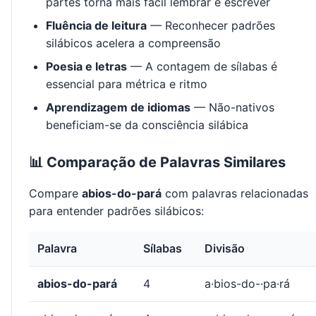
partes torna mais fácil lembrar e escrever
Fluência de leitura
— Reconhecer padrões
silábicos acelera a compreensão
Poesia e letras
— A contagem de sílabas é
essencial para métrica e ritmo
Aprendizagem de idiomas
— Não-nativos
beneficiam-se da consciência silábica
📊 Comparação de Palavras Similares
Compare
abios-do-pará
com palavras relacionadas
para entender padrões silábicos:
Palavra
Sílabas
Divisão
abios-do-pará
4
a·bios-do-·pa·rá