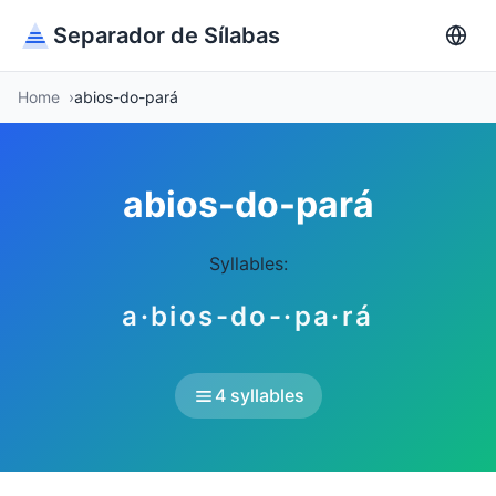
Separador de Sílabas
Home
abios-do-pará
abios-do-pará
Syllables:
a·bios-do-·pa·rá
4 syllables