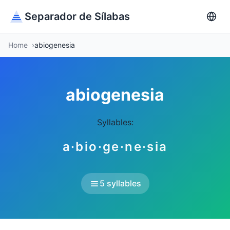
Separador de Sílabas
Home
abiogenesia
abiogenesia
Syllables:
a·bio·ge·ne·sia
5 syllables