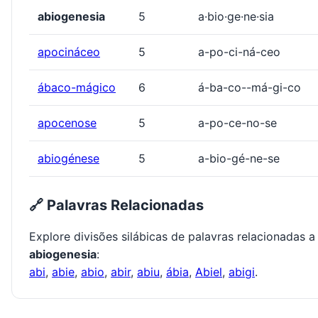
abiogenesia
5
a·bio·ge·ne·sia
apocináceo
5
a-po-ci-ná-ceo
ábaco-mágico
6
á-ba-co--má-gi-co
apocenose
5
a-po-ce-no-se
abiogénese
5
a-bio-gé-ne-se
🔗 Palavras Relacionadas
Explore divisões silábicas de palavras relacionadas a
abiogenesia
:
abi
,
abie
,
abio
,
abir
,
abiu
,
ábia
,
Abiel
,
abigi
.