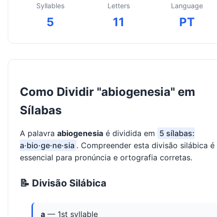
Syllables
Letters
Language
5
11
PT
Como Dividir "abiogenesia" em
Sílabas
A palavra
abiogenesia
é dividida em
5 sílabas:
a·bio·ge·ne·sia
. Compreender esta divisão silábica é
essencial para pronúncia e ortografia corretas.
📝 Divisão Silábica
a
— 1st syllable