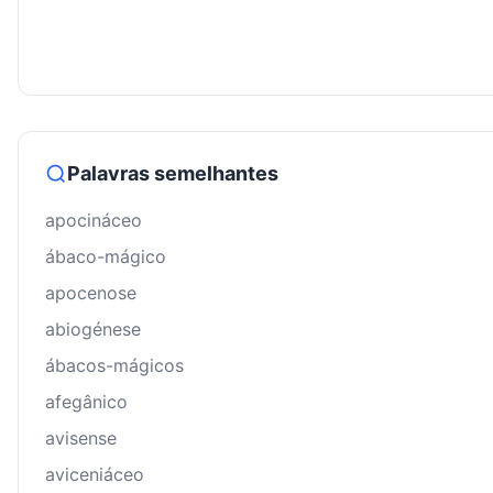
Palavras semelhantes
apocináceo
ábaco-mágico
apocenose
abiogénese
ábacos-mágicos
afegânico
avisense
aviceniáceo