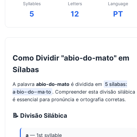
Syllables
Letters
Language
5
12
PT
Como Dividir "abio-do-mato" em
Sílabas
A palavra
abio-do-mato
é dividida em
5 sílabas:
a·bio-·do-·ma·to
. Compreender esta divisão silábica
é essencial para pronúncia e ortografia corretas.
📝 Divisão Silábica
a
— 1st syllable