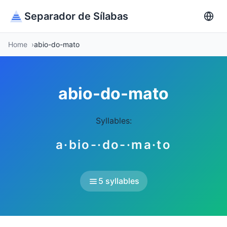
Separador de Sílabas
Home
abio-do-mato
abio-do-mato
Syllables:
a·bio-·do-·ma·to
5 syllables