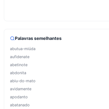
Palavras semelhantes
abutua-miúda
aufidenate
abetinote
abdonita
abiu-do-mato
avidamente
apodanto
abatanado