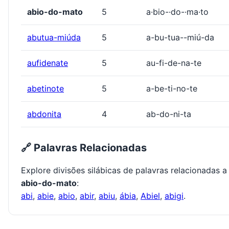
abio-do-mato
5
a·bio-·do-·ma·to
abutua-miúda
5
a-bu-tua--miú-da
aufidenate
5
au-fi-de-na-te
abetinote
5
a-be-ti-no-te
abdonita
4
ab-do-ni-ta
🔗 Palavras Relacionadas
Explore divisões silábicas de palavras relacionadas a
abio-do-mato
:
abi
,
abie
,
abio
,
abir
,
abiu
,
ábia
,
Abiel
,
abigi
.