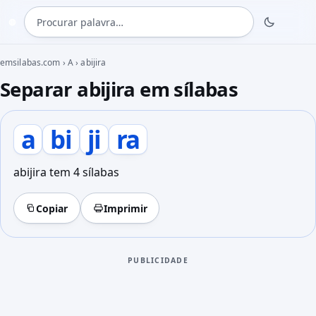
Procurar palavra
◍
emsilabas.com
›
A
›
abijira
Separar abijira em sílabas
a
bi
ji
ra
abijira tem 4 sílabas
Copiar
Imprimir
PUBLICIDADE