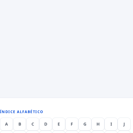
ÍNDICE ALFABÉTICO
A
B
C
D
E
F
G
H
I
J