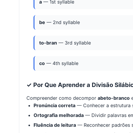
a
— 1st syllable
be
— 2nd syllable
to-bran
— 3rd syllable
co
— 4th syllable
✓ Por Que Aprender a Divisão Silábi
Compreender como decompor
abeto-branco
e
Pronúncia correta
— Conhecer a estrutura s
Ortografia melhorada
— Dividir palavras em
Fluência de leitura
— Reconhecer padrões s