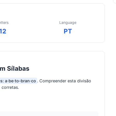
etters
Language
12
PT
em Sílabas
as: a·be·to-bran·co
. Compreender esta divisão
 corretas.