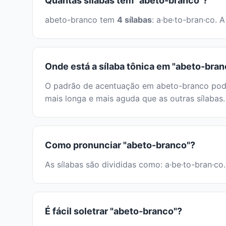
Quantas sílabas tem "abeto-branco"?
abeto-branco tem
4 sílabas
: a·be·to-bran·co.
Onde está a sílaba tônica em "abeto-bra
O padrão de acentuação em abeto-branco pode s
mais longa e mais aguda que as outras sílabas.
Como pronunciar "abeto-branco"?
As sílabas são divididas como: a·be·to-bran·co.
É fácil soletrar "abeto-branco"?