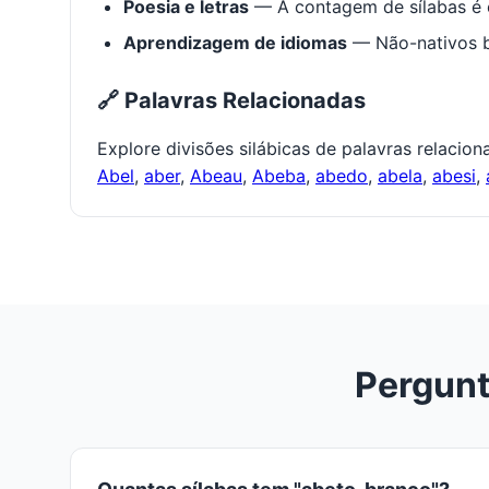
Poesia e letras
— A contagem de sílabas é e
Aprendizagem de idiomas
— Não-nativos be
🔗 Palavras Relacionadas
Explore divisões silábicas de palavras relacio
Abel
,
aber
,
Abeau
,
Abeba
,
abedo
,
abela
,
abesi
,
Pergunt