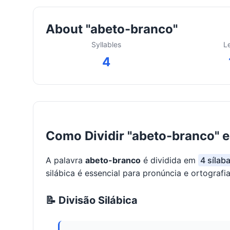
About "abeto-branco"
Syllables
L
4
Como Dividir "abeto-branco" 
A palavra
abeto-branco
é dividida em
4 sílab
silábica é essencial para pronúncia e ortografia
📝 Divisão Silábica