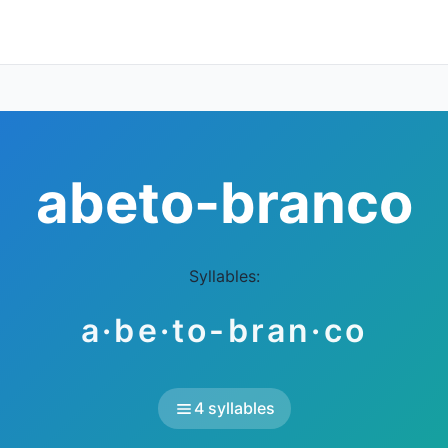
abeto-branco
Syllables:
a·be·to-bran·co
4 syllables