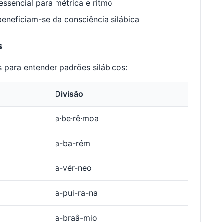
ssencial para métrica e ritmo
neficiam-se da consciência silábica
s
 para entender padrões silábicos:
Divisão
a·be·rê·moa
a-ba-rém
a-vér-neo
a-pui-ra-na
a-braâ-mio