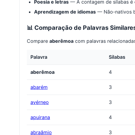
Poesia e letras
— A contagem de sílabas é e
Aprendizagem de idiomas
— Não-nativos be
📊 Comparação de Palavras Similare
Compare
aberêmoa
com palavras relacionadas
Palavra
Sílabas
aberêmoa
4
abarém
3
avérneo
3
apuirana
4
abraâmio
3