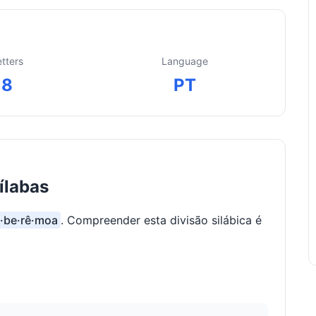
etters
Language
8
PT
ílabas
a·be·rê·moa
. Compreender esta divisão silábica é