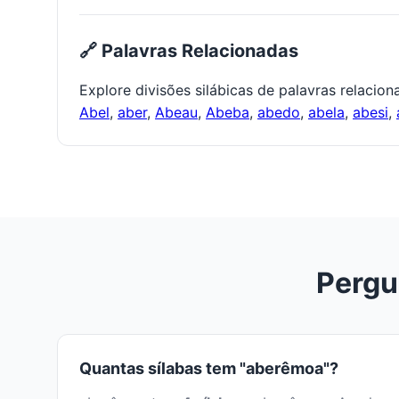
🔗 Palavras Relacionadas
Explore divisões silábicas de palavras relacio
Abel
,
aber
,
Abeau
,
Abeba
,
abedo
,
abela
,
abesi
,
Pergu
Quantas sílabas tem "aberêmoa"?