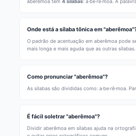
aberêmoa tem
4 sílabas
: a·be·rê·moa. A palav
Onde está a sílaba tônica em "aberêmoa"
O padrão de acentuação em aberêmoa pode ser i
mais longa e mais aguda que as outras sílabas.
Como pronunciar "aberêmoa"?
As sílabas são divididas como: a·be·rê·moa. Par
É fácil soletrar "aberêmoa"?
Dividir aberêmoa em sílabas ajuda na ortografi
e evitar erros ortográficos comuns.