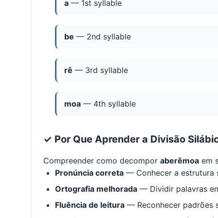
a
— 1st syllable
be
— 2nd syllable
rê
— 3rd syllable
moa
— 4th syllable
✓ Por Que Aprender a Divisão Silábi
Compreender como decompor
aberêmoa
em s
Pronúncia correta
— Conhecer a estrutura s
Ortografia melhorada
— Dividir palavras em
Fluência de leitura
— Reconhecer padrões s