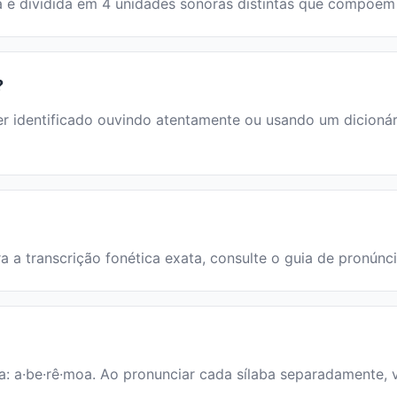
ra é dividida em 4 unidades sonoras distintas que compõem
?
dentificado ouvindo atentamente ou usando um dicionário.
a a transcrição fonética exata, consulte o guia de pronúnc
a: a·be·rê·moa. Ao pronunciar cada sílaba separadamente, v