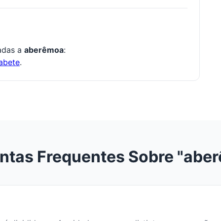
nadas a
aberêmoa
:
abete
.
ntas Frequentes Sobre "abe