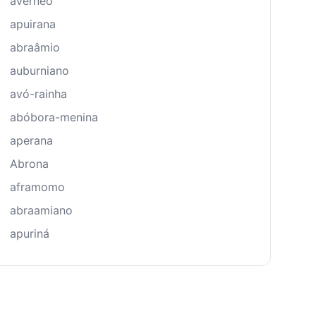
avérneo
apuirana
abraâmio
auburniano
avó-rainha
abóbora-menina
aperana
Abrona
aframomo
abraamiano
apuriná