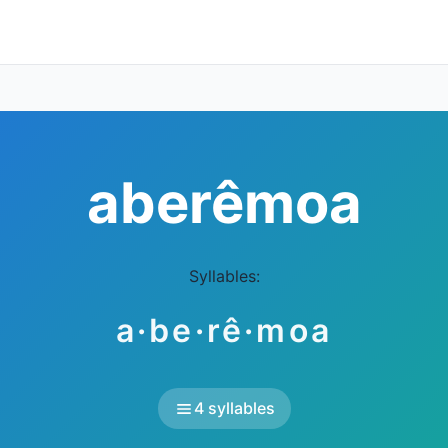
aberêmoa
Syllables:
a·be·rê·moa
4 syllables