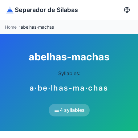
Separador de Sílabas
Home
abelhas-machas
abelhas-machas
Syllables:
a·be·lhas-ma·chas
4 syllables