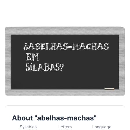
About "abelhas-machas"
Syllables
Letters
Language