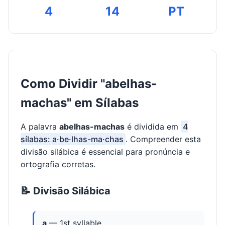
4
14
PT
Como Dividir "abelhas-
machas" em Sílabas
A palavra
abelhas-machas
é dividida em
4
sílabas: a·be·lhas-ma·chas
. Compreender esta
divisão silábica é essencial para pronúncia e
ortografia corretas.
📝 Divisão Silábica
a
— 1st syllable