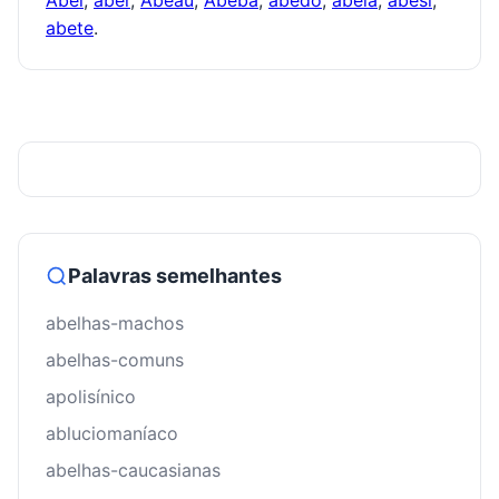
abete
.
Palavras semelhantes
abelhas-machos
abelhas-comuns
apolisínico
abluciomaníaco
abelhas-caucasianas