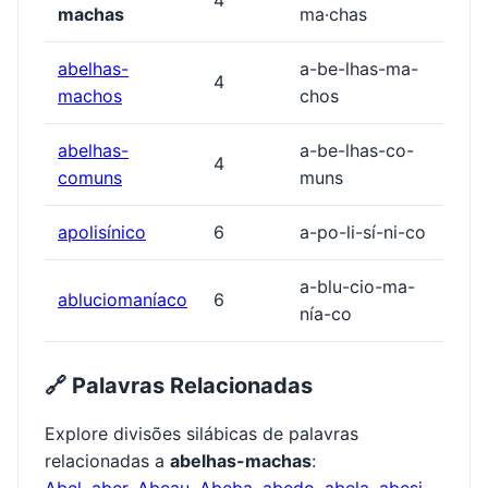
machas
ma·chas
abelhas-
a-be-lhas-ma-
4
machos
chos
abelhas-
a-be-lhas-co-
4
comuns
muns
apolisínico
6
a-po-li-sí-ni-co
a-blu-cio-ma-
abluciomaníaco
6
nía-co
🔗 Palavras Relacionadas
Explore divisões silábicas de palavras
relacionadas a
abelhas-machas
:
Abel
,
aber
,
Abeau
,
Abeba
,
abedo
,
abela
,
abesi
,