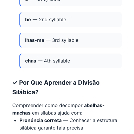
be
— 2nd syllable
lhas-ma
— 3rd syllable
chas
— 4th syllable
✓ Por Que Aprender a Divisão
Silábica?
Compreender como decompor
abelhas-
machas
em sílabas ajuda com:
Pronúncia correta
— Conhecer a estrutura
silábica garante fala precisa