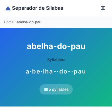
Separador de Sílabas
Home
abelha-do-pau
abelha-do-pau
Syllables:
a·be·lha-·do-·pau
5 syllables