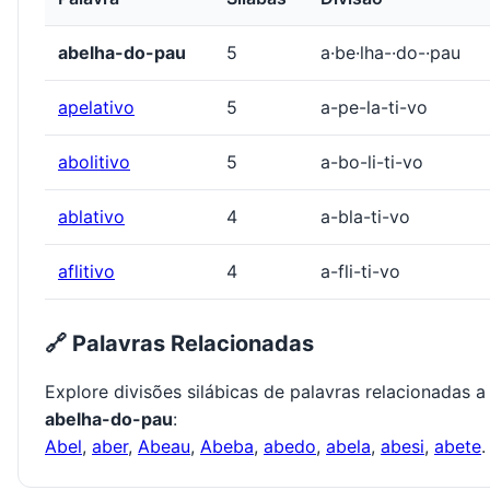
abelha-do-pau
5
a·be·lha-·do-·pau
apelativo
5
a-pe-la-ti-vo
abolitivo
5
a-bo-li-ti-vo
ablativo
4
a-bla-ti-vo
aflitivo
4
a-fli-ti-vo
🔗 Palavras Relacionadas
Explore divisões silábicas de palavras relacionadas a
abelha-do-pau
:
Abel
,
aber
,
Abeau
,
Abeba
,
abedo
,
abela
,
abesi
,
abete
.