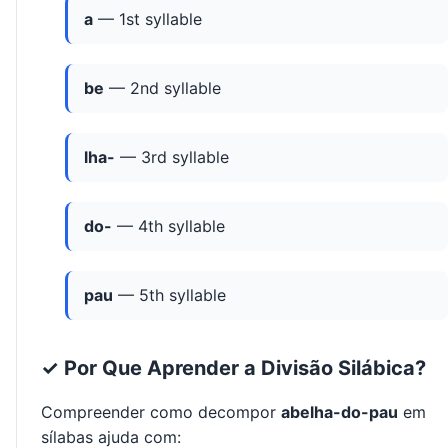
a
— 1st syllable
be
— 2nd syllable
lha-
— 3rd syllable
do-
— 4th syllable
pau
— 5th syllable
✓ Por Que Aprender a Divisão Silábica?
Compreender como decompor
abelha-do-pau
em
sílabas ajuda com: