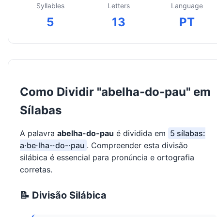
Syllables
Letters
Language
5
13
PT
Como Dividir "abelha-do-pau" em
Sílabas
A palavra
abelha-do-pau
é dividida em
5 sílabas:
a·be·lha-·do-·pau
. Compreender esta divisão
silábica é essencial para pronúncia e ortografia
corretas.
📝 Divisão Silábica