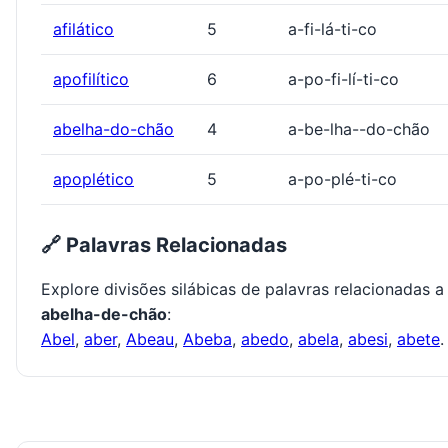
afilático
5
a-fi-lá-ti-co
apofilítico
6
a-po-fi-lí-ti-co
abelha-do-chão
4
a-be-lha--do-chão
apoplético
5
a-po-plé-ti-co
🔗 Palavras Relacionadas
Explore divisões silábicas de palavras relacionadas a
abelha-de-chão
:
Abel
,
aber
,
Abeau
,
Abeba
,
abedo
,
abela
,
abesi
,
abete
.