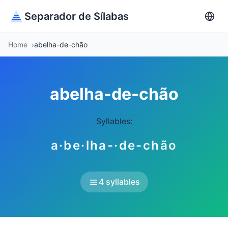
Separador de Sílabas
Home
abelha-de-chão
abelha-de-chão
Syllables:
a·be·lha-·de-chão
4 syllables