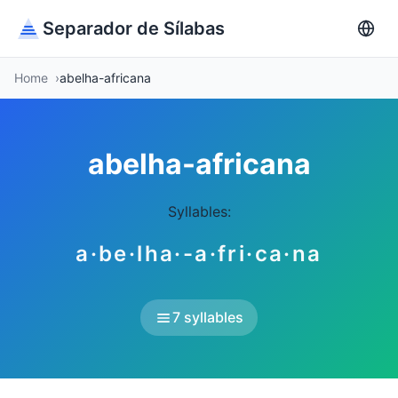
Separador de Sílabas
Home
abelha-africana
abelha-africana
Syllables:
a·be·lha·-a·fri·ca·na
7 syllables