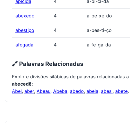
apicida
4
a-pi-ci-da
abexedo
4
a-be-xe-do
abestiço
4
a-bes-ti-ço
afegada
4
a-fe-ga-da
🔗 Palavras Relacionadas
Explore divisões silábicas de palavras relacionadas a
abecedê
:
Abel
,
aber
,
Abeau
,
Abeba
,
abedo
,
abela
,
abesi
,
abete
.