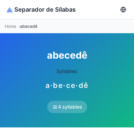
Separador de Sílabas
Home
abecedê
abecedê
Syllables:
a·be·ce·dê
4 syllables