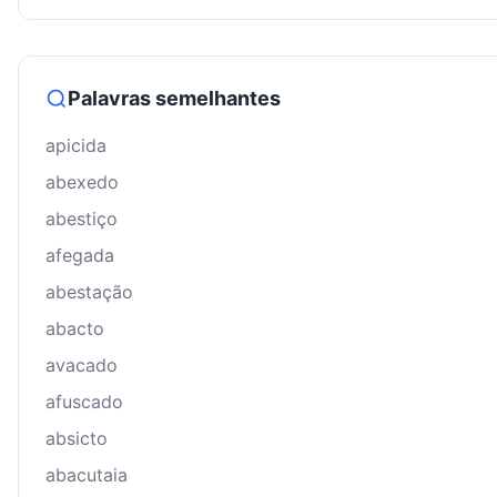
Palavras semelhantes
apicida
abexedo
abestiço
afegada
abestação
abacto
avacado
afuscado
absicto
abacutaia