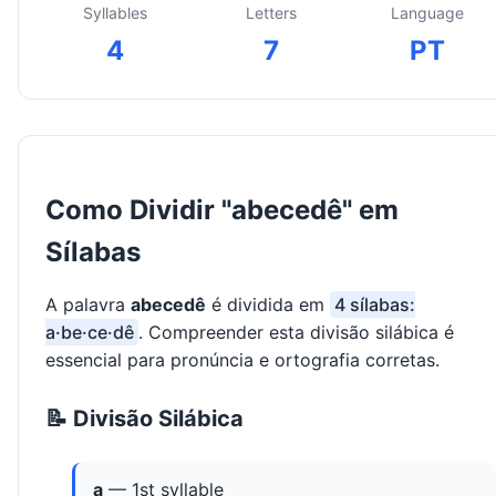
Syllables
Letters
Language
4
7
PT
Como Dividir "abecedê" em
Sílabas
A palavra
abecedê
é dividida em
4 sílabas:
a·be·ce·dê
. Compreender esta divisão silábica é
essencial para pronúncia e ortografia corretas.
📝 Divisão Silábica
a
— 1st syllable