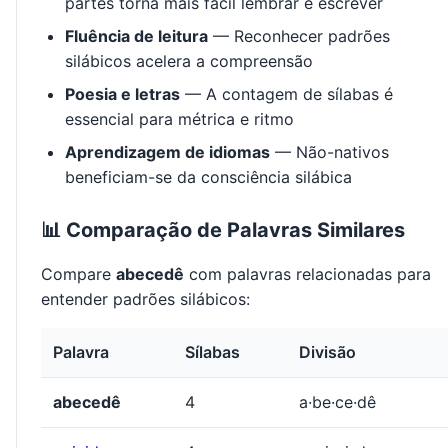
partes torna mais fácil lembrar e escrever
Fluência de leitura
— Reconhecer padrões
silábicos acelera a compreensão
Poesia e letras
— A contagem de sílabas é
essencial para métrica e ritmo
Aprendizagem de idiomas
— Não-nativos
beneficiam-se da consciência silábica
📊 Comparação de Palavras Similares
Compare
abecedê
com palavras relacionadas para
entender padrões silábicos:
Palavra
Sílabas
Divisão
abecedê
4
a·be·ce·dê