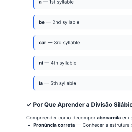
a
— 1st syllable
be
— 2nd syllable
car
— 3rd syllable
ni
— 4th syllable
la
— 5th syllable
✓ Por Que Aprender a Divisão Silábi
Compreender como decompor
abecarnila
em s
Pronúncia correta
— Conhecer a estrutura s