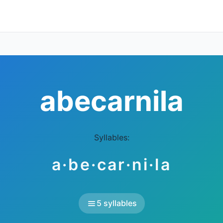
abecarnila
Syllables:
a·be·car·ni·la
5 syllables