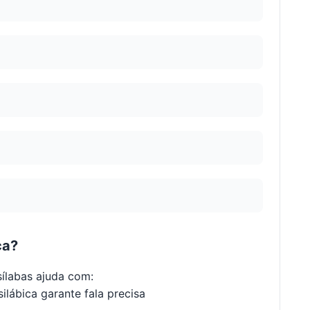
ca?
ílabas ajuda com:
ilábica garante fala precisa