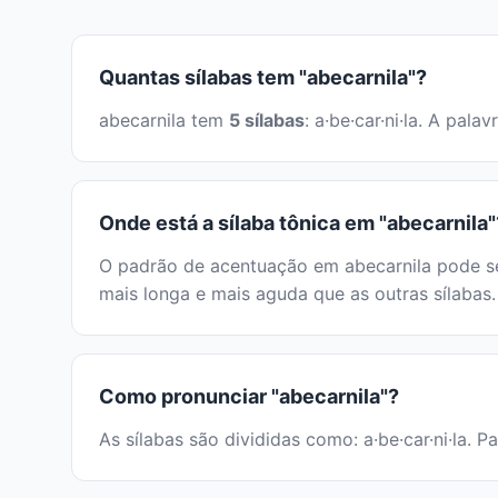
Quantas sílabas tem "abecarnila"?
abecarnila tem
5 sílabas
: a·be·car·ni·la. A pa
Onde está a sílaba tônica em "abecarnila"
O padrão de acentuação em abecarnila pode ser
mais longa e mais aguda que as outras sílabas.
Como pronunciar "abecarnila"?
As sílabas são divididas como: a·be·car·ni·la. P