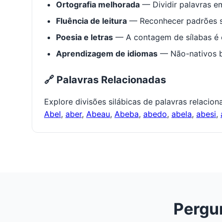
Ortografia melhorada
— Dividir palavras em
Fluência de leitura
— Reconhecer padrões s
Poesia e letras
— A contagem de sílabas é e
Aprendizagem de idiomas
— Não-nativos be
🔗 Palavras Relacionadas
Explore divisões silábicas de palavras relacio
Abel
,
aber
,
Abeau
,
Abeba
,
abedo
,
abela
,
abesi
,
Pergu