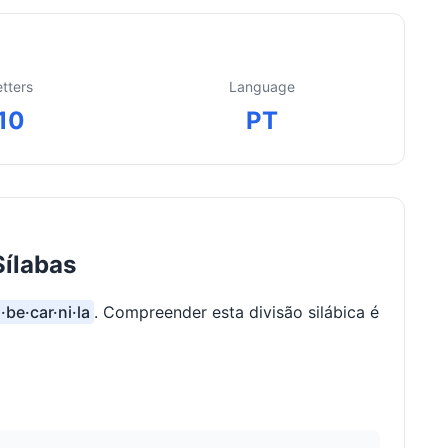
etters
Language
10
PT
Sílabas
·be·car·ni·la
. Compreender esta divisão silábica é