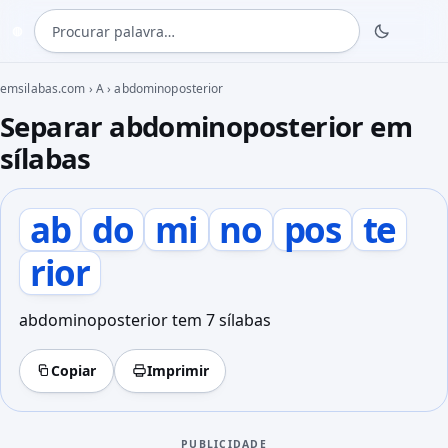
Procurar palavra
◍
emsilabas.com
›
A
›
abdominoposterior
Separar abdominoposterior em
sílabas
ab
do
mi
no
pos
te
rior
abdominoposterior tem 7 sílabas
Copiar
Imprimir
PUBLICIDADE