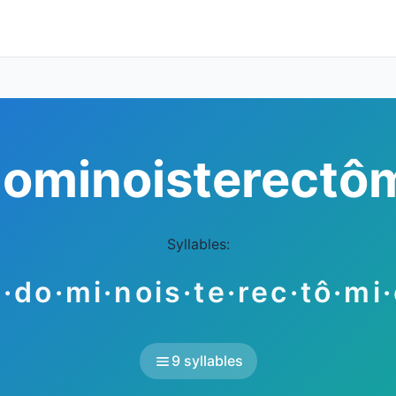
ominoisterectô
Syllables:
·do·mi·nois·te·rec·tô·mi
9 syllables