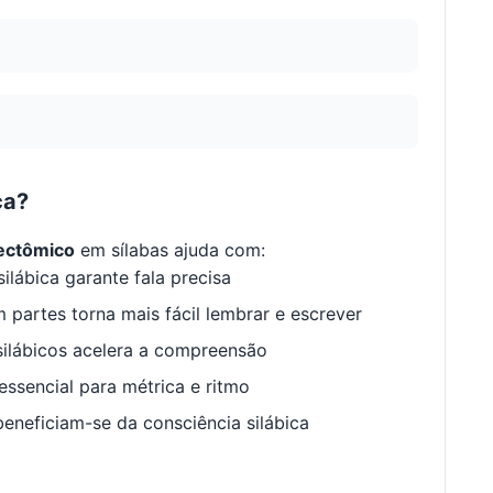
ca?
ectômico
em sílabas ajuda com:
ilábica garante fala precisa
 partes torna mais fácil lembrar e escrever
ilábicos acelera a compreensão
ssencial para métrica e ritmo
neficiam-se da consciência silábica