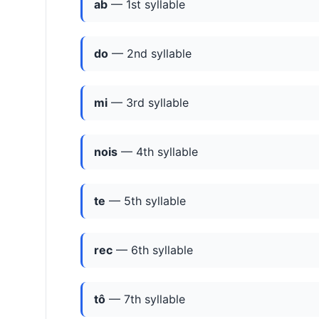
ab
— 1st syllable
do
— 2nd syllable
mi
— 3rd syllable
nois
— 4th syllable
te
— 5th syllable
rec
— 6th syllable
tô
— 7th syllable