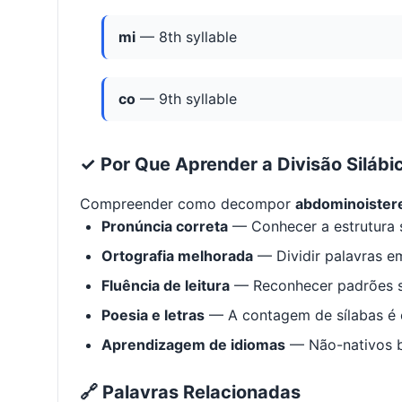
mi
— 8th syllable
co
— 9th syllable
✓ Por Que Aprender a Divisão Silábi
Compreender como decompor
abdominoister
Pronúncia correta
— Conhecer a estrutura s
Ortografia melhorada
— Dividir palavras em
Fluência de leitura
— Reconhecer padrões s
Poesia e letras
— A contagem de sílabas é e
Aprendizagem de idiomas
— Não-nativos be
🔗 Palavras Relacionadas