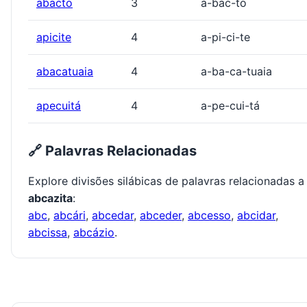
abacto
3
a-bac-to
apicite
4
a-pi-ci-te
abacatuaia
4
a-ba-ca-tuaia
apecuitá
4
a-pe-cui-tá
🔗 Palavras Relacionadas
Explore divisões silábicas de palavras relacionadas a
abcazita
:
abc
,
abcári
,
abcedar
,
abceder
,
abcesso
,
abcidar
,
abcissa
,
abcázio
.