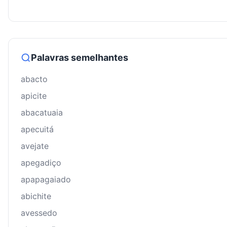
Palavras semelhantes
abacto
apicite
abacatuaia
apecuitá
avejate
apegadiço
apapagaiado
abichite
avessedo