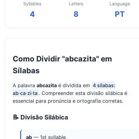
Syllables
Letters
Language
4
8
PT
Como Dividir "abcazita" em
Sílabas
A palavra
abcazita
é dividida em
4 sílabas:
ab·ca·zi·ta
. Compreender esta divisão silábica é
essencial para pronúncia e ortografia corretas.
📝 Divisão Silábica
ab
— 1st syllable