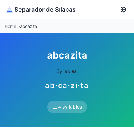
Separador de Sílabas
Home
abcazita
abcazita
Syllables:
ab·ca·zi·ta
4 syllables