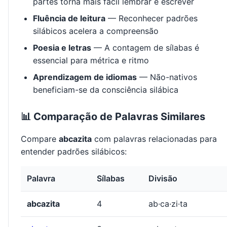
partes torna mais fácil lembrar e escrever
Fluência de leitura
— Reconhecer padrões
silábicos acelera a compreensão
Poesia e letras
— A contagem de sílabas é
essencial para métrica e ritmo
Aprendizagem de idiomas
— Não-nativos
beneficiam-se da consciência silábica
📊 Comparação de Palavras Similares
Compare
abcazita
com palavras relacionadas para
entender padrões silábicos:
Palavra
Sílabas
Divisão
abcazita
4
ab·ca·zi·ta