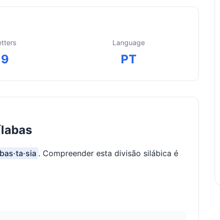
etters
Language
9
PT
ílabas
·bas·ta·sia
. Compreender esta divisão silábica é