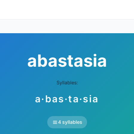
abastasia
Syllables:
a·bas·ta·sia
4 syllables