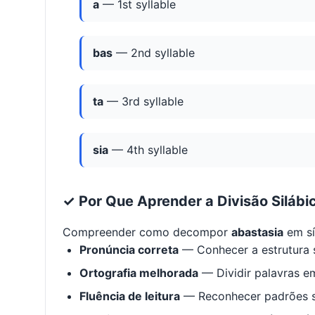
a
— 1st syllable
bas
— 2nd syllable
ta
— 3rd syllable
sia
— 4th syllable
✓ Por Que Aprender a Divisão Silábi
Compreender como decompor
abastasia
em sí
Pronúncia correta
— Conhecer a estrutura s
Ortografia melhorada
— Dividir palavras em
Fluência de leitura
— Reconhecer padrões s