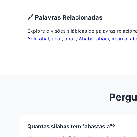
🔗 Palavras Relacionadas
Explore divisões silábicas de palavras relacio
Abã
,
abal
,
abar
,
abaz
,
Ababa
,
abaci
,
abama
,
ab
Pergu
Quantas sílabas tem "abastasia"?