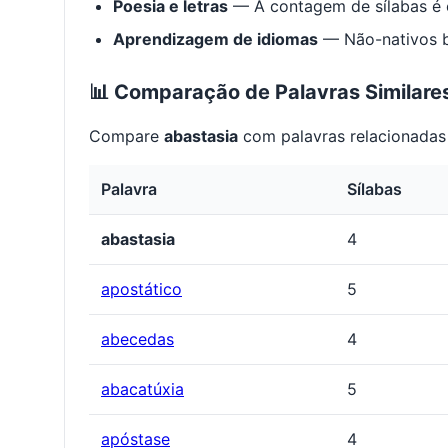
Poesia e letras
— A contagem de sílabas é e
Aprendizagem de idiomas
— Não-nativos be
📊 Comparação de Palavras Similare
Compare
abastasia
com palavras relacionadas 
Palavra
Sílabas
abastasia
4
apostático
5
abecedas
4
abacatúxia
5
apóstase
4