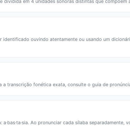
ra é dividida em 4 unidades sonoras distintas que compõem
identificado ouvindo atentamente ou usando um dicionário.
ra a transcrição fonética exata, consulte o guia de pronúnci
a: a·bas·ta·sia. Ao pronunciar cada sílaba separadamente, v