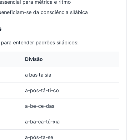
ssencial para métrica e ritmo
neficiam-se da consciência silábica
s
para entender padrões silábicos:
Divisão
a·bas·ta·sia
a-pos-tá-ti-co
a-be-ce-das
a-ba-ca-tú-xia
a-pós-ta-se