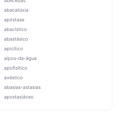
abecedas
abacatúxia
apóstase
abacístico
abastásico
apicítico
aipos-da-água
apofisítico
avéstico
abasias-astasias
apostasiáceo