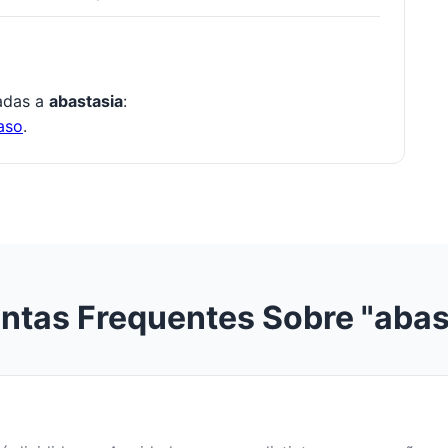
nadas a
abastasia
:
aso
.
ntas Frequentes Sobre "abas