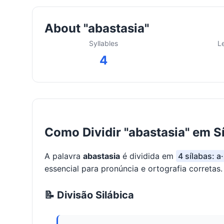
About "abastasia"
Syllables
L
4
Como Dividir "abastasia" em S
A palavra
abastasia
é dividida em
4 sílabas: a
essencial para pronúncia e ortografia corretas.
📝 Divisão Silábica