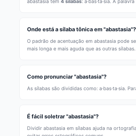
abastasia tem
4 sílabas
: a·bas·ta·sia. A palav
Onde está a sílaba tônica em "abastasia"?
O padrão de acentuação em abastasia pode ser 
mais longa e mais aguda que as outras sílabas.
Como pronunciar "abastasia"?
As sílabas são divididas como: a·bas·ta·sia. Pa
É fácil soletrar "abastasia"?
Dividir abastasia em sílabas ajuda na ortografi
evitar erros ortográficos comuns.