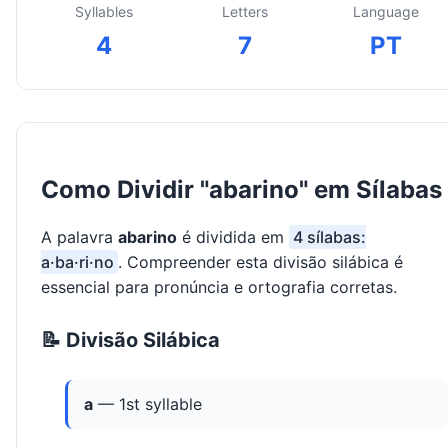
Syllables
Letters
Language
4
7
PT
Como Dividir "abarino" em Sílabas
A palavra
abarino
é dividida em
4 sílabas:
a·ba·ri·no
. Compreender esta divisão silábica é
essencial para pronúncia e ortografia corretas.
📝 Divisão Silábica
a
— 1st syllable