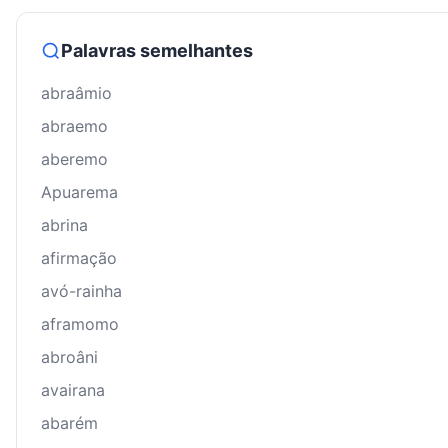
Palavras semelhantes
abraâmio
abraemo
aberemo
Apuarema
abrina
afirmação
avó-rainha
aframomo
abroâni
avairana
abarém