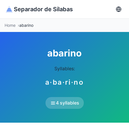
Separador de Sílabas
Home
abarino
abarino
Syllables:
a·ba·ri·no
4 syllables