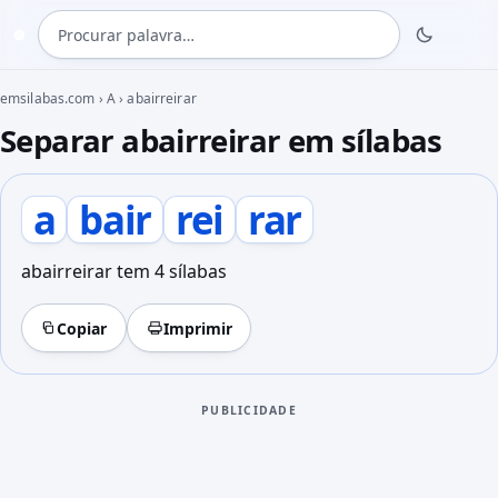
Procurar palavra
◍
emsilabas.com
›
A
›
abairreirar
Separar abairreirar em sílabas
a
bair
rei
rar
abairreirar tem 4 sílabas
Copiar
Imprimir
PUBLICIDADE