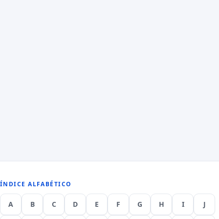
ÍNDICE ALFABÉTICO
A
B
C
D
E
F
G
H
I
J