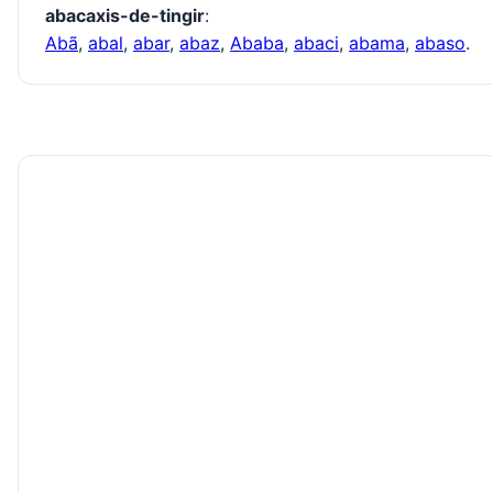
abacaxis-de-tingir
:
Abã
,
abal
,
abar
,
abaz
,
Ababa
,
abaci
,
abama
,
abaso
.