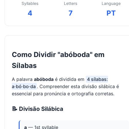
Syllables
Letters
Language
4
7
PT
Como Dividir "abóboda" em
Sílabas
A palavra
abóboda
é dividida em
4 sílabas:
a·bó·bo·da
. Compreender esta divisão silábica é
essencial para pronúncia e ortografia corretas.
📝 Divisão Silábica
a
— 1st syllable