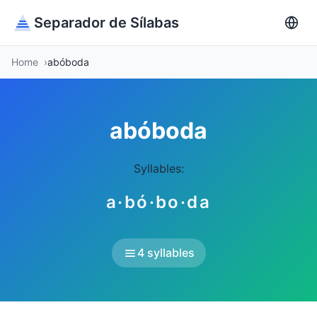
Separador de Sílabas
Home
abóboda
abóboda
Syllables:
a·bó·bo·da
4 syllables