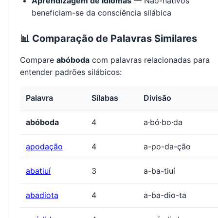
Aprendizagem de idiomas
— Não-nativos
beneficiam-se da consciência silábica
📊 Comparação de Palavras Similares
Compare
abóboda
com palavras relacionadas para
entender padrões silábicos:
Palavra
Sílabas
Divisão
abóboda
4
a·bó·bo·da
apodação
4
a-po-da-ção
abatiuí
3
a-ba-tiuí
abadiota
4
a-ba-dio-ta