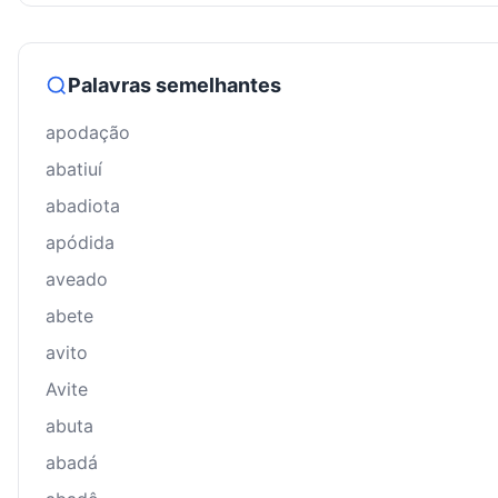
Palavras semelhantes
apodação
abatiuí
abadiota
apódida
aveado
abete
avito
Avite
abuta
abadá