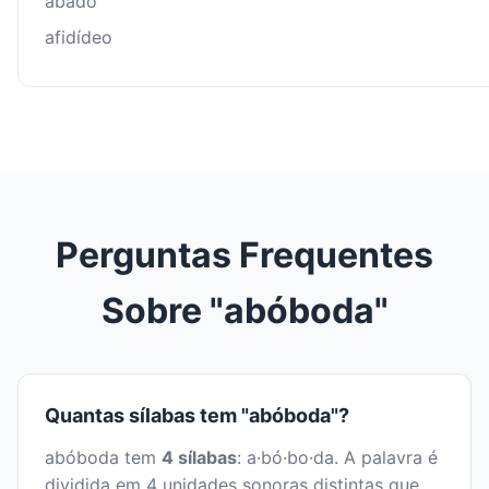
abadô
afidídeo
Perguntas Frequentes
Sobre "abóboda"
Quantas sílabas tem "abóboda"?
abóboda tem
4 sílabas
: a·bó·bo·da. A palavra é
dividida em 4 unidades sonoras distintas que