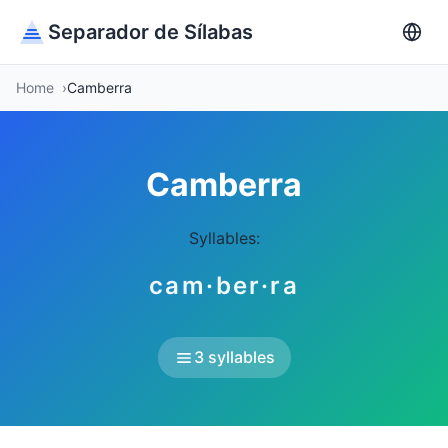
Separador de Sílabas
Home
Camberra
Camberra
Syllables:
cam·ber·ra
3 syllables