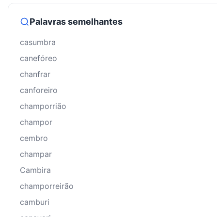
Palavras semelhantes
casumbra
canefóreo
chanfrar
canforeiro
champorrião
champor
cembro
champar
Cambira
champorreirão
camburi