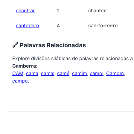
chanfrar
1
chanfrar
canforeiro
4
can-fo-rei-ro
🔗 Palavras Relacionadas
Explore divisões silábicas de palavras relacionadas a
Camberra
:
CAM
,
cama
,
camal
,
camé
,
camim
,
camol
,
Camom
,
campo
.