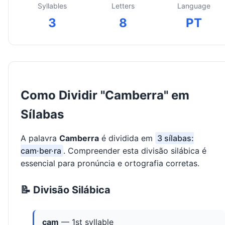
Syllables
Letters
Language
3
8
PT
Como Dividir "Camberra" em
Sílabas
A palavra
Camberra
é dividida em
3 sílabas:
cam·ber·ra
. Compreender esta divisão silábica é
essencial para pronúncia e ortografia corretas.
📝 Divisão Silábica
cam
— 1st syllable