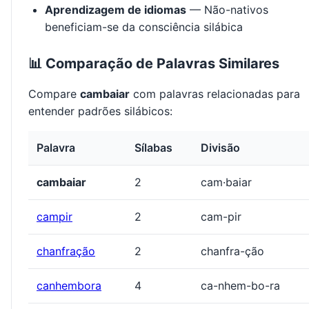
Aprendizagem de idiomas
— Não-nativos
beneficiam-se da consciência silábica
📊 Comparação de Palavras Similares
Compare
cambaiar
com palavras relacionadas para
entender padrões silábicos:
Palavra
Sílabas
Divisão
cambaiar
2
cam·baiar
campir
2
cam-pir
chanfração
2
chanfra-ção
canhembora
4
ca-nhem-bo-ra