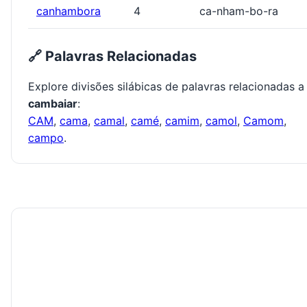
canhambora
4
ca-nham-bo-ra
🔗 Palavras Relacionadas
Explore divisões silábicas de palavras relacionadas a
cambaiar
:
CAM
,
cama
,
camal
,
camé
,
camim
,
camol
,
Camom
,
campo
.